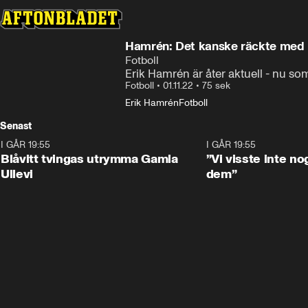
Hamrén: Det kanske räckte med 
Fotboll
Erik Hamrén är åter aktuell - nu so
Fotboll
•
01.11.22
•
75 sek
Erik Hamrén
Fotboll
Senast
I GÅR 19:55
0:29
I GÅR 19:55
Blåvitt tvingas utrymma Gamla
”Vi visste inte n
Ullevi
dem”