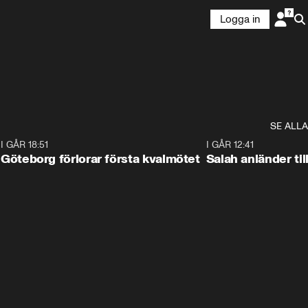
Logga in
SE ALLA
7
I GÅR 18:51
2:17
I GÅR 12:41
Göteborg förlorar första kvalmötet
Salah anländer ti