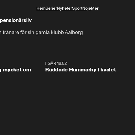
Hem
Serier
Nyheter
Sport
Nöje
Mer
Livsstil
pensionärsliv
m tränare för sin gamla klubb Aalborg
1:56
I GÅR 18:52
2:1
og mycket om
Räddade Hammarby i kvalet