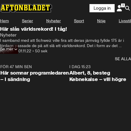
Logga in
Hem
Serier
Nyheter
Sport
Nöje
Livsstil
Här slås världsrekord! I tåg!
Nyheter
I samband med att Schweiz ville fira att deras järnväg fyllde 175 år i 
lördags passade de på att slå ett världsrekord. Det i form av det 
Se mer
längsta passagerartåget någonsin fick ge sig ut på en tur på en anrik 
Nyheter
•
01.11.22
•
50 sek
järnväg.
SE ALLA
FÖR 47 MIN SEN
0:45
I DAG 15:23
Här somnar programledaren
Albert, 8, besteg
– i sändning
Kebnekaise – vill högre