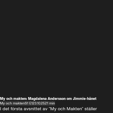
My och makten: Magdalena Andersson om Jimmie-hånet
My och makten
S1 E1
23.10.25
21 min
I det första avsnittet av ”My och Makten” ställer 