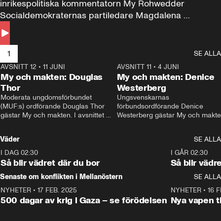
inrikespolitiska kommentatorn My Rohwedder 
Socialdemokraternas partiledare Magdalena 
Andersson till svars.
1
SE ALLA
AVSNITT 12
•
11 JUNI
26:27
AVSNITT 11
•
4 JUNI
2
My och makten: Douglas
My och makten: Denice
Thor
Westerberg
Moderata ungdomsförbundet 
Ungsvenskarnas 
(MUF:s) ordförande Douglas Thor 
förbundsordförande Denice 
gästar My och makten. I avsnittet 
Westerberg gästar My och makten.
diskuteras tonårsutvisningarna och 
avsnittet diskuteras migrationsfrå
hur Moderaterna ska locka väljare till 
och hur SD ska locka kvinnliga 
Väder
SE ALLA
valet i höst. 
väljare. 
I DAG 02:30
1:06
I GÅR 02:30
Så blir vädret där du bor
Så blir vädr
Senaste om konflikten i Mellanöstern
SE ALLA
NYHETER
•
17 FEB. 2025
0:45
NYHETER
•
16 F
500 dagar av krig i Gaza – se förödelsen
Nya vapen ti