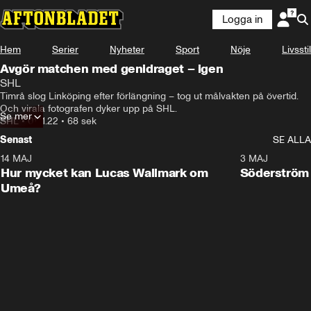
Logga in
Hem
Serier
Nyheter
Sport
Nöje
Livsstil
Avgör matchen med genidraget – igen
SHL
Timrå slog Linköping efter förlängning – tog ut målvakten på övertid. 
Och virala fotografen dyker upp på SHL.
Se mer
SHL
•
01.11.22
•
68 sek
Senast
SE ALLA
14 MAJ
1:18
3 MAJ
Plus
Hur mycket kan Lucas Wallmark om
Söderström
Umeå?