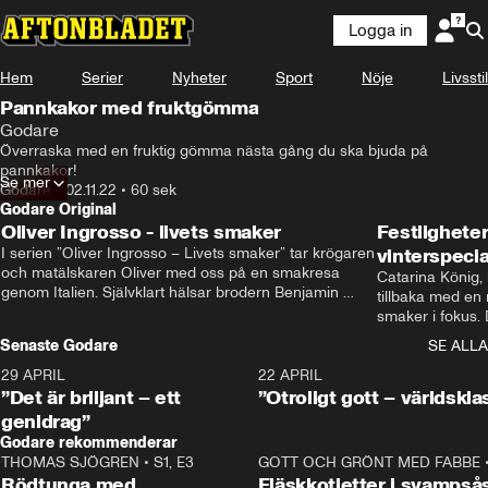
Logga in
Hem
Serier
Nyheter
Sport
Nöje
Livsstil
Pannkakor med fruktgömma
Godare
Överraska med en fruktig gömma nästa gång du ska bjuda på 
pannkakor!
Se mer
Godare
•
02.11.22
•
60 sek
Godare Original
Oliver Ingrosso - livets smaker
Festlighete
I serien ”Oliver Ingrosso – Livets smaker” tar krögaren 
vinterspecia
och matälskaren Oliver med oss på en smakresa 
Catarina König, 
genom Italien. Självklart hälsar brodern Benjamin 
tillbaka med en
Ingrosso på i Rom.
smaker i fokus. D
julfavoriter och 
Senaste Godare
SE ALLA
succé.
29 APRIL
0:50
22 APRIL
”Det är briljant – ett
”Otroligt gott – världskla
genidrag”
Godare rekommenderar
THOMAS SJÖGREN
•
S1, E3
13:56
GOTT OCH GRÖNT MED FABBE
Rödtunga med
Fläskkotletter i svampså