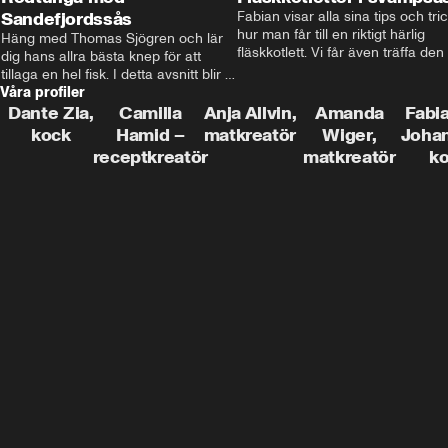
Sandefjordssås
Fabian visar alla sina tips och tric
hur man får till en riktigt härlig 
Häng med Thomas Sjögren och lär 
fläskkotlett. Vi får även träffa den 
dig hans allra bästa knep för att 
före detta schlagerkungen Fredrik
tillaga en hel fisk. I detta avsnitt blir 
som lämnat stan och sadlat om till
Våra profiler
de helstekt rödtunga med 
grisbonde på Gotland.
sandefjordssås och en magisk sallad 
Dante Zia,
Camilla
Anja Allvin,
Amanda
Fabia
på pepparrot och äpple.
kock
Hamid –
matkreatör
Wiger,
Joha
receptkreatör
matkreatör
k