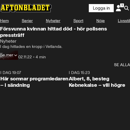
Logga in
Hem
Serier
Nyheter
Sport
Nöje
Livsstil
Försvunna kvinnan hittad död - hör polisens
pressträff
Nyheter
I dag hittades en kropp i Vetlanda.

Se mer
På en pressträff bekräftar polisen att det rör sig om den försvunna 21-
Nyheter
•
02.11.22
•
4 min
åringen.
SE ALLA
I DAG 19:07
0:45
I DAG 15:23
Här somnar programledaren
Albert, 8, besteg
– i sändning
Kebnekaise – vill högre