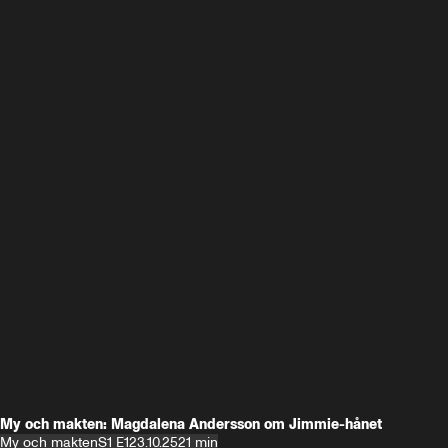
My och makten: Magdalena Andersson om Jimmie-hånet
My och makten
S1 E1
23.10.25
21 min