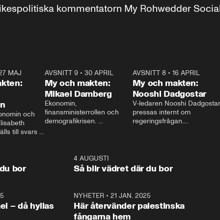
r inrikespolitiska kommentatorn My Rohwedder Soci
27 MAJ
3:51
AVSNITT 9
•
30 APRIL
24:00
AVSNITT 8
•
16 APRIL
25:1
kten:
My och makten:
My och makten:
Mikael Damberg
Nooshi Dadgostar
on
Ekonomin, 
V-ledaren Nooshi Dadgostar
finansministerrollen och 
pressas internt om 
onomin och 
demografikrisen. 
regeringsfrågan.

lisabeth 
Oppositionen ställs till svars 
I Aftonbladets 
ls till svars 
när Socialdemokraternas 
partiledarutfrågning ”My 
stern gästar 
Mikael Damberg gästar My 
och Makten” sätter hon ner 
My och Makten. 
och Makten. 
foten mot kritikerna:

1:06
4 AUGUSTI
1:0
– Vi ställer upp i val. Ska vi 
 du bor
Så blir vädret där du bor
vara med så sitter vi förstås 
25
1:22
NYHETER
•
21 JAN. 2025
0:5
ael – då hyllas
Här återvänder palestinska
fångarna hem