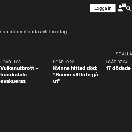
Logga in
nan från Vetlanda avliden idag.
SE ALLA
4
I GÅR 11:08
0:27
I GÅR 10:22
1:12
I GÅR 07:04
Vulkanutbrott –
Kvinna hittad död:
17 dödade 
hundratals
”Sonen vill inte gå
evakueras
ut”