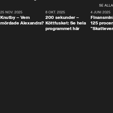
SE ALLA
3
25 NOV. 2025
31:05
8 OKT. 2025
4:29
4 JUNI 2025
Knutby – Vem
200 sekunder –
Finansmin
mördade Alexandra?
Köttfusket: Se hela
125 procent
programmet här
"Skattever
viktig uppg