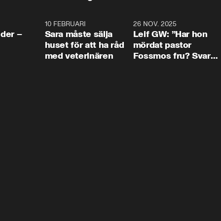
4:24
10 FEBRUARI
4:13
26 NOV. 2025
8:1
der –
Sara måste sälja
Leif GW: ”Har hon
huset för att ha råd
mördat pastor
med veterinären
Fossmos fru? Svar
nej.”