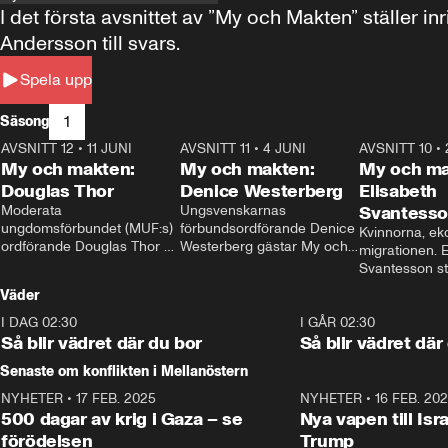
I det första avsnittet av ”My och Makten” ställe
Andersson till svars.
Spela upp
1
Säsong
AVSNITT 12
•
11 JUNI
26:27
AVSNITT 11
•
4 JUNI
23:40
AVSNITT 10
•
My och makten:
My och makten:
My och ma
Douglas Thor
Denice Westerberg
Elisabeth
Moderata 
Ungsvenskarnas 
Svantess
ungdomsförbundet (MUF:s) 
förbundsordförande Denice 
Kvinnorna, ek
ordförande Douglas Thor 
Westerberg gästar My och 
migrationen. E
gästar My och makten. I 
makten. I avsnittet 
Svantesson stäl
avsnittet diskuteras 
diskuteras migrationsfrågan 
när finansmini
Väder
tonårsutvisningarna och hur 
och hur SD ska locka 
Moderaterna ska locka 
kvinnliga väljare. 
I DAG 02:30
1:06
I GÅR 02:30
väljare till valet i höst. 
Så blir vädret där du bor
Så blir vädret där
Senaste om konflikten i Mellanöstern
NYHETER
•
17 FEB. 2025
0:45
NYHETER
•
16 FEB. 20
500 dagar av krig i Gaza – se
Nya vapen till Isr
förödelsen
Trump