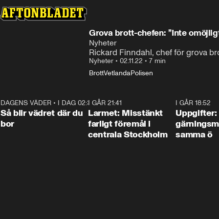
Grova brott-chefen: ’’Inte omöjlig
Nyheter
Rickard Finndahl, chef för grova br
Nyheter
•
02.11.22
•
7 min
Brott
Vetlanda
Polisen
DAGENS VÄDER
•
I DAG 02:30
1:06
I GÅR 21:41
0:35
I GÅR 18:52
Så blir vädret där du
Larmet: Misstänkt
Uppgifter:
bor
farligt föremål i
gärningsm
centrala Stockholm
samma ö