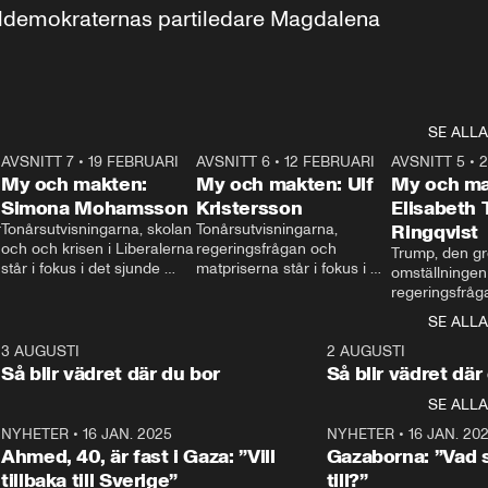
aldemokraternas partiledare Magdalena 
SE ALLA
7
AVSNITT 7
•
19 FEBRUARI
24:30
AVSNITT 6
•
12 FEBRUARI
27:30
AVSNITT 5
•
My och makten:
My och makten: Ulf
My och ma
Simona Mohamsson
Kristersson
Elisabeth
 
Tonårsutvisningarna, skolan 
Tonårsutvisningarna, 
Ringqvist
och och krisen i Liberalerna 
regeringsfrågan och 
Trump, den gr
står i fokus i det sjunde 
matpriserna står i fokus i 
omställningen
avsnittet av ”My och 
det sjätte avsnittet av ”My 
regeringsfråga
makten”. Se när 
och makten”. Se när 
centrum i det 
SE ALLA
Aftonbladets inrikespolitiska 
Aftonbladets inrikespolitiska 
avsnittet av ”
kommentator My 
kommentator My 
6
3 AUGUSTI
1:06
2 AUGUSTI
Makten”. Se nä
Rohwedder ställer 
Rohwedder ställer 
Så blir vädret där du bor
Så blir vädret där
Aftonbladets in
utbildnings- och 
statsminister Ulf Kristersson 
kommentator 
SE ALLA
integrationsminister Simona 
till svars.
Rohwedder stäl
Mohamsson till svars.
Centerpartiets
2
NYHETER
•
16 JAN. 2025
1:01
NYHETER
•
16 JAN. 20
Thand Ring till
Ahmed, 40, är fast i Gaza: ”Vill
Gazaborna: ”Vad s
tillbaka till Sverige”
till?”