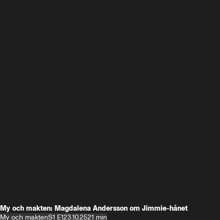
My och makten: Magdalena Andersson om Jimmie-hånet
My och makten
S1 E1
23.10.25
21 min