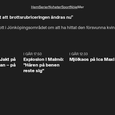
Hem
Serier
Nyheter
Sport
Nöje
Mer
Livsstil
t att brottsrubriceringen ändras nu’’
ott i Jönköpingsområdet om att ha hittat den försvunna kvin
0:33
I GÅR 17:50
1:10
I GÅR 12:33
0:2
 Jakt på
Explosion i Malmö:
Mjölkaos på Ica Maxi
an – på
”Håren på benen
reste sig”