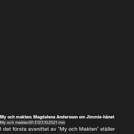
My och makten: Magdalena Andersson om Jimmie-hånet
My och makten
S1 E1
23.10.25
21 min
I det första avsnittet av ”My och Makten” ställer 