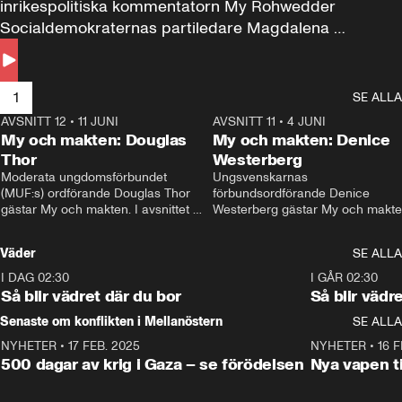
inrikespolitiska kommentatorn My Rohwedder 
Socialdemokraternas partiledare Magdalena 
Andersson till svars.
1
SE ALLA
AVSNITT 12
•
11 JUNI
26:27
AVSNITT 11
•
4 JUNI
2
My och makten: Douglas
My och makten: Denice
Thor
Westerberg
Moderata ungdomsförbundet 
Ungsvenskarnas 
(MUF:s) ordförande Douglas Thor 
förbundsordförande Denice 
gästar My och makten. I avsnittet 
Westerberg gästar My och makten.
diskuteras tonårsutvisningarna och 
avsnittet diskuteras migrationsfrå
hur Moderaterna ska locka väljare till 
och hur SD ska locka kvinnliga 
Väder
SE ALLA
valet i höst. 
väljare. 
I DAG 02:30
1:06
I GÅR 02:30
Så blir vädret där du bor
Så blir vädr
Senaste om konflikten i Mellanöstern
SE ALLA
NYHETER
•
17 FEB. 2025
0:45
NYHETER
•
16 F
500 dagar av krig i Gaza – se förödelsen
Nya vapen ti