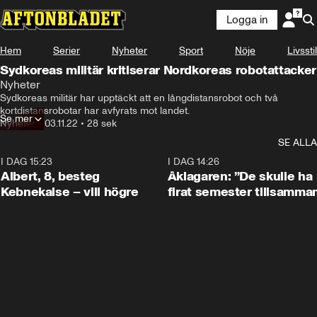
Logga in
Hem
Serier
Nyheter
Sport
Nöje
Livsstil
Sydkoreas militär kritiserar Nordkoreas robotattacker
Nyheter
Sydkoreas militär har upptäckt att en långdistansrobot och två 
kortdistansrobotar har avfyrats mot landet.
Se mer
Nyheter
•
03.11.22
•
28 sek
SE ALLA
I DAG 15:23
0:54
I DAG 14:26
Albert, 8, besteg
Åklagaren: ”De skulle ha
Kebnekaise – vill högre
firat semester tillsamma