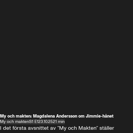
My och makten: Magdalena Andersson om Jimmie-hånet
My och makten
S1 E1
23.10.25
21 min
I det första avsnittet av ”My och Makten” ställer 