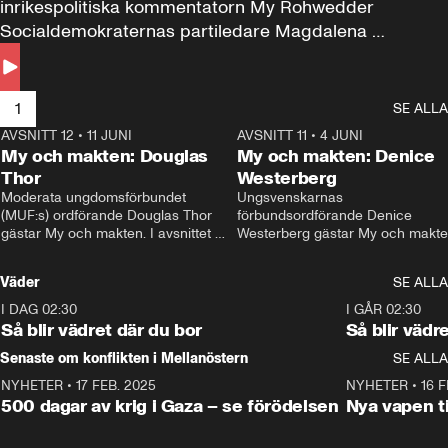
inrikespolitiska kommentatorn My Rohwedder 
Socialdemokraternas partiledare Magdalena 
Andersson till svars.
1
SE ALLA
AVSNITT 12
•
11 JUNI
26:27
AVSNITT 11
•
4 JUNI
2
My och makten: Douglas
My och makten: Denice
Thor
Westerberg
Moderata ungdomsförbundet 
Ungsvenskarnas 
(MUF:s) ordförande Douglas Thor 
förbundsordförande Denice 
gästar My och makten. I avsnittet 
Westerberg gästar My och makten.
diskuteras tonårsutvisningarna och 
avsnittet diskuteras migrationsfrå
hur Moderaterna ska locka väljare till 
och hur SD ska locka kvinnliga 
Väder
SE ALLA
valet i höst. 
väljare. 
I DAG 02:30
1:06
I GÅR 02:30
Så blir vädret där du bor
Så blir vädr
Senaste om konflikten i Mellanöstern
SE ALLA
NYHETER
•
17 FEB. 2025
0:45
NYHETER
•
16 F
500 dagar av krig i Gaza – se förödelsen
Nya vapen ti