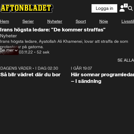
Logga in
Hem
Serier
Nyheter
Sport
Nöje
Livsstil
Irans högsta ledare: "De kommer straffas"
Nyheter
Irans högsta ledare, Ayatollah Ali Khamenei, lovar att straffa de som 
protesterar på gatorna.
Se mer
Nyheter
•
03.11.22
•
52 sek
SE ALLA
DAGENS VÄDER
•
I DAG 02:30
1:06
I GÅR 19:07
Så blir vädret där du bor
Här somnar programleda
– i sändning