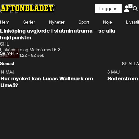
Logga in
Hem
Serier
Nyheter
Sport
Nöje
Livsstil
Linköping avgjorde i slutminutrarna – se alla
höjdpunkter
SHL
Linköping slog Malmö med 5-3.
Se mer
SHL
•
03.11.22
•
92 sek
Senast
SE ALLA
14 MAJ
1:18
3 MAJ
Plus
Hur mycket kan Lucas Wallmark om
Söderström
Umeå?