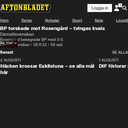
Logga in
Hem
Serier
Nyheter
Sport
Nöje
Livsstil
BP torskade mot Rosengård – tvingas kvala
Damallsvenskan
Rosengård besegrade BP med 3-0.
Se mer
Damallsvenskan
•
05.11.22
•
59 sek
Senast
SE ALLA
2 AUGUSTI
0:59
1 AUGUSTI
Häcken krossar Eskilstuna – se alla mål
DIF förlora
här