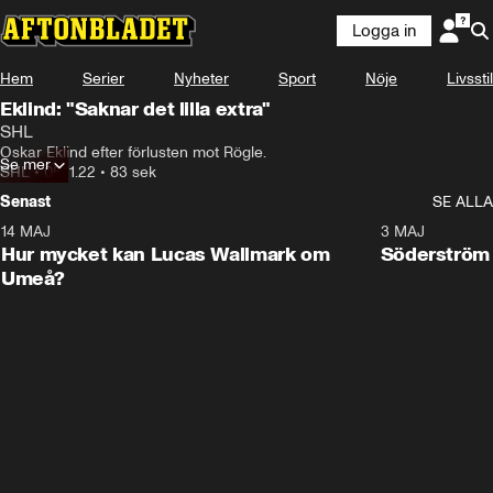
Logga in
Hem
Serier
Nyheter
Sport
Nöje
Livsstil
Eklind: "Saknar det lilla extra"
SHL
Oskar Eklind efter förlusten mot Rögle.
Se mer
SHL
•
05.11.22
•
83 sek
Senast
SE ALLA
14 MAJ
1:18
3 MAJ
Plus
Hur mycket kan Lucas Wallmark om
Söderström
Umeå?