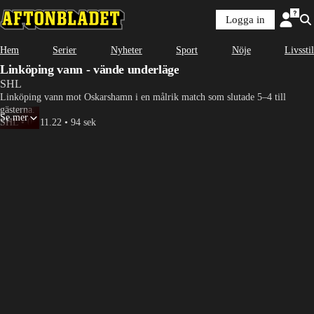
Logga in
Hem
Serier
Nyheter
Sport
Nöje
Livsstil
Linköping vann - vände underläge
SHL
Linköping vann mot Oskarshamn i en målrik match som slutade 5–4 till 
gästerna.
Se mer
SHL
•
05.11.22
•
94 sek