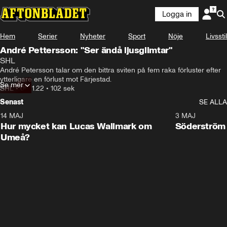
Logga in
Hem
Serier
Nyheter
Sport
Nöje
Livsstil
André Pettersson: "Ser ändå ljusglimtar"
SHL
André Petersson talar om den bittra sviten på fem raka förluster efter 
ytterligare en förlust mot Färjestad.
Se mer
SHL
•
05.11.22
•
102 sek
Senast
SE ALLA
14 MAJ
1:18
3 MAJ
Plus
Hur mycket kan Lucas Wallmark om
Söderström
Umeå?