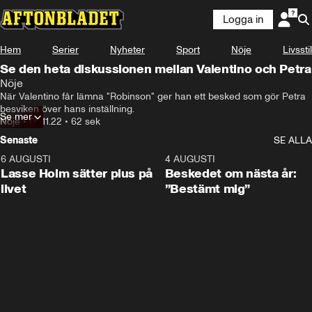
Logga in
Hem
Serier
Nyheter
Sport
Nöje
Livsstil
Se den heta diskussionen mellan Valentino och Petra
Nöje
När Valentino får lämna "Robinson" ger han ett besked som gör Petra 
besviken över hans inställning.
Se mer
Nöje
•
06.11.22
•
62 sek
Senaste
SE ALLA
6 AUGUSTI
1:04
4 AUGUSTI
Lasse Holm sätter plus på
Beskedet om nästa år:
livet
”Bestämt mig”