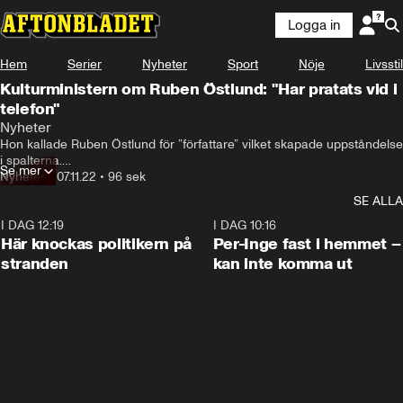
Logga in
Hem
Serier
Nyheter
Sport
Nöje
Livsstil
Kulturministern om Ruben Östlund: "Har pratats vid i
telefon"
Nyheter
Hon kallade Ruben Östlund för ”författare” vilket skapade uppståndelse 
i spalterna.

Se mer
Nyheter
•
07.11.22
•
96 sek
Nu har Parisa Liljestrand talat med den prisbelönte regissören.
SE ALLA
I DAG 12:19
0:45
I DAG 10:16
Här knockas politikern på
Per-Inge fast i hemmet –
stranden
kan inte komma ut