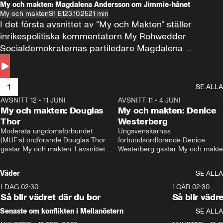
My och makten: Magdalena Andersson om Jimmie-hånet
My och makten
S1 E1
23.10.25
21 min
I det första avsnittet av ”My och Makten” ställer 
inrikespolitiska kommentatorn My Rohwedder 
Socialdemokraternas partiledare Magdalena 
Andersson till svars.
1
SE ALLA
AVSNITT 12
•
11 JUNI
26:27
AVSNITT 11
•
4 JUNI
2
My och makten: Douglas
My och makten: Denice
Thor
Westerberg
Moderata ungdomsförbundet 
Ungsvenskarnas 
(MUF:s) ordförande Douglas Thor 
förbundsordförande Denice 
gästar My och makten. I avsnittet 
Westerberg gästar My och makten.
diskuteras tonårsutvisningarna och 
avsnittet diskuteras migrationsfrå
hur Moderaterna ska locka väljare till 
och hur SD ska locka kvinnliga 
Väder
SE ALLA
valet i höst. 
väljare. 
I DAG 02:30
1:06
I GÅR 02:30
Så blir vädret där du bor
Så blir vädr
Senaste om konflikten i Mellanöstern
SE ALLA