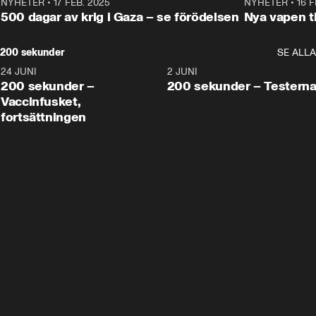
NYHETER
•
17 FEB. 2025
0:45
NYHETER
•
16 F
500 dagar av krig i Gaza – se förödelsen
Nya vapen ti
200 sekunder
SE ALLA
24 JUNI
5:00
2 JUNI
200 sekunder –
200 sekunder – Testern
Vaccinfusket,
fortsättningen