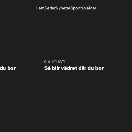
Hem
Serier
Nyheter
Sport
Nöje
Mer
Livsstil
1:06
6 AUGUSTI
1:0
 du bor
Så blir vädret där du bor