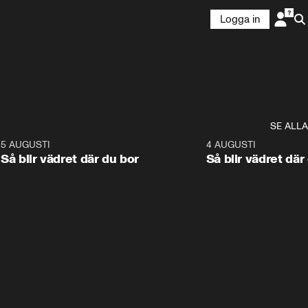
Logga in
SE ALLA
6
5 AUGUSTI
1:06
4 AUGUSTI
Så blir vädret där du bor
Så blir vädret där