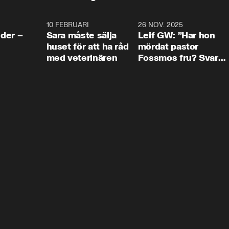
4:24
10 FEBRUARI
4:13
26 NOV. 2025
8:1
der –
Sara måste sälja
Leif GW: ”Har hon
huset för att ha råd
mördat pastor
med veterinären
Fossmos fru? Svar
nej.”