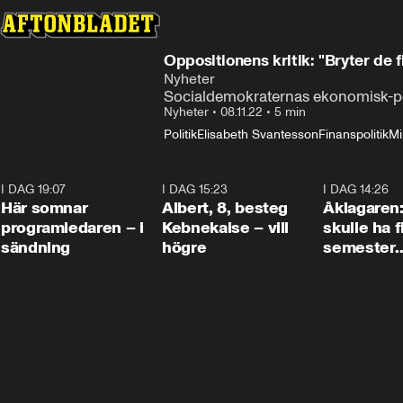
Oppositionens kritik: "Bryter de f
Nyheter
Socialdemokraternas ekonomisk-pol
Nyheter
•
08.11.22
•
5 min
Politik
Elisabeth Svantesson
Finanspolitik
Mi
I DAG 19:07
0:45
I DAG 15:23
0:54
I DAG 14:26
Här somnar
Albert, 8, besteg
Åklagaren
programledaren – i
Kebnekaise – vill
skulle ha f
sändning
högre
semester
tillsamma