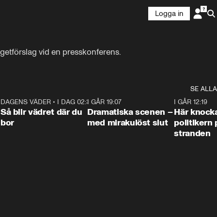
Logga in
etförslag vid en presskonferens.
SE ALLA
7
DAGENS VÄDER
•
I DAG 02:30
1:06
I GÅR 19:07
0:42
I GÅR 12:19
Så blir vädret där du
Dramatiska scenen –
Här knock
bor
med mirakulöst slut
politikern 
stranden