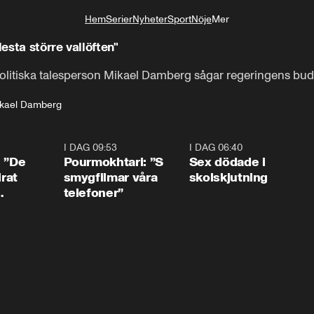
Hem
Serier
Nyheter
Sport
Nöje
Mer
Livsstil
lesta större vallöften"
itiska talesperson Mikael Damberg sågar regeringens budg
kael Damberg
1:54
I DAG 09:53
1:36
I DAG 06:40
0:4
: ”De
Pourmokhtari: ”S
Sex dödade i
irat
smygfilmar våra
skolskjutning
telefoner”
ns”