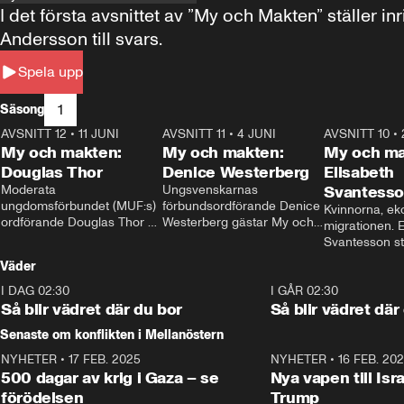
I det första avsnittet av ”My och Makten” ställe
Andersson till svars.
Spela upp
1
Säsong
AVSNITT 12
•
11 JUNI
26:27
AVSNITT 11
•
4 JUNI
23:40
AVSNITT 10
•
My och makten:
My och makten:
My och ma
Douglas Thor
Denice Westerberg
Elisabeth
Moderata 
Ungsvenskarnas 
Svantess
ungdomsförbundet (MUF:s) 
förbundsordförande Denice 
Kvinnorna, ek
ordförande Douglas Thor 
Westerberg gästar My och 
migrationen. E
gästar My och makten. I 
makten. I avsnittet 
Svantesson stäl
avsnittet diskuteras 
diskuteras migrationsfrågan 
när finansmini
Väder
tonårsutvisningarna och hur 
och hur SD ska locka 
Moderaterna ska locka 
kvinnliga väljare. 
I DAG 02:30
1:06
I GÅR 02:30
väljare till valet i höst. 
Så blir vädret där du bor
Så blir vädret där
Senaste om konflikten i Mellanöstern
NYHETER
•
17 FEB. 2025
0:45
NYHETER
•
16 FEB. 20
500 dagar av krig i Gaza – se
Nya vapen till Isr
förödelsen
Trump