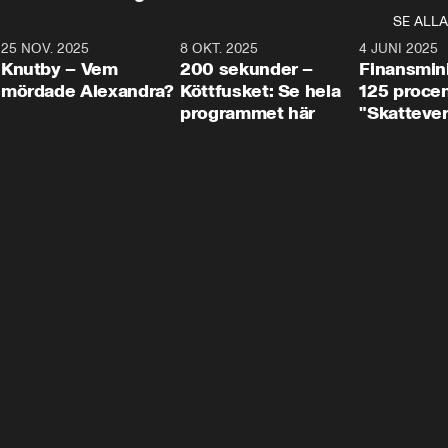
SE ALLA
3
25 NOV. 2025
31:05
8 OKT. 2025
4:29
4 JUNI 2025
Knutby – Vem
200 sekunder –
Finansmin
mördade Alexandra?
Köttfusket: Se hela
125 procent
programmet här
"Skattever
viktig uppg