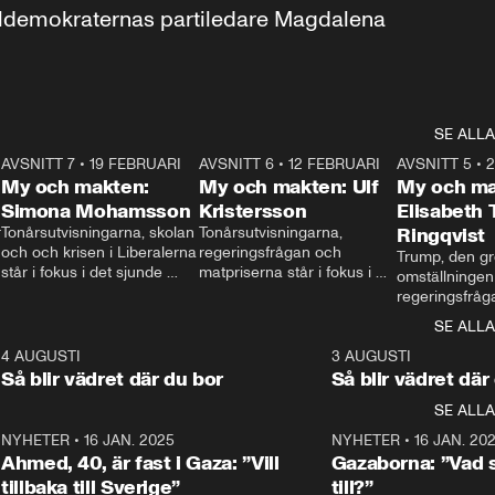
aldemokraternas partiledare Magdalena 
SE ALLA
7
AVSNITT 7
•
19 FEBRUARI
24:30
AVSNITT 6
•
12 FEBRUARI
27:30
AVSNITT 5
•
My och makten:
My och makten: Ulf
My och ma
Simona Mohamsson
Kristersson
Elisabeth
 
Tonårsutvisningarna, skolan 
Tonårsutvisningarna, 
Ringqvist
och och krisen i Liberalerna 
regeringsfrågan och 
Trump, den gr
står i fokus i det sjunde 
matpriserna står i fokus i 
omställningen
avsnittet av ”My och 
det sjätte avsnittet av ”My 
regeringsfråga
makten”. Se när 
och makten”. Se när 
centrum i det 
SE ALLA
Aftonbladets inrikespolitiska 
Aftonbladets inrikespolitiska 
avsnittet av ”
kommentator My 
kommentator My 
6
4 AUGUSTI
1:06
3 AUGUSTI
Makten”. Se nä
Rohwedder ställer 
Rohwedder ställer 
Så blir vädret där du bor
Så blir vädret där
Aftonbladets in
utbildnings- och 
statsminister Ulf Kristersson 
kommentator 
SE ALLA
integrationsminister Simona 
till svars.
Rohwedder stäl
Mohamsson till svars.
Centerpartiets
2
NYHETER
•
16 JAN. 2025
1:01
NYHETER
•
16 JAN. 20
Thand Ring till
Ahmed, 40, är fast i Gaza: ”Vill
Gazaborna: ”Vad s
tillbaka till Sverige”
till?”