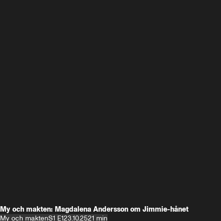
My och makten: Magdalena Andersson om Jimmie-hånet
My och makten
S1 E1
23.10.25
21 min