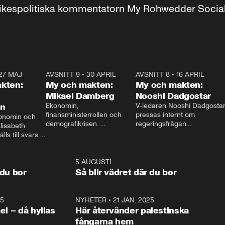
r inrikespolitiska kommentatorn My Rohwedder Soci
27 MAJ
3:51
AVSNITT 9
•
30 APRIL
24:00
AVSNITT 8
•
16 APRIL
25:1
kten:
My och makten:
My och makten:
Mikael Damberg
Nooshi Dadgostar
on
Ekonomin, 
V-ledaren Nooshi Dadgostar
finansministerrollen och 
pressas internt om 
onomin och 
demografikrisen. 
regeringsfrågan.

lisabeth 
Oppositionen ställs till svars 
I Aftonbladets 
ls till svars 
när Socialdemokraternas 
partiledarutfrågning ”My 
stern gästar 
Mikael Damberg gästar My 
och Makten” sätter hon ner 
My och Makten. 
och Makten. 
foten mot kritikerna:

1:06
5 AUGUSTI
1:0
– Vi ställer upp i val. Ska vi 
 du bor
Så blir vädret där du bor
vara med så sitter vi förstås 
25
1:22
NYHETER
•
21 JAN. 2025
0:5
ael – då hyllas
Här återvänder palestinska
fångarna hem