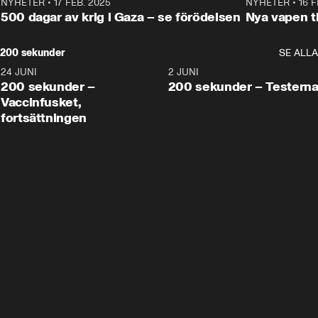
NYHETER
•
17 FEB. 2025
0:45
NYHETER
•
16 F
500 dagar av krig i Gaza – se förödelsen
Nya vapen ti
200 sekunder
SE ALLA
24 JUNI
5:00
2 JUNI
200 sekunder –
200 sekunder – Testern
Vaccinfusket,
fortsättningen