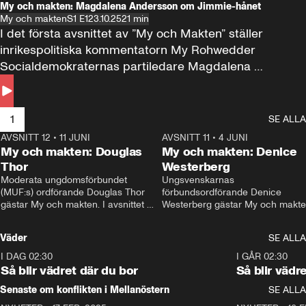
My och makten: Magdalena Andersson om Jimmie-hånet
My och makten
S1 E1
23.10.25
21 min
I det första avsnittet av ”My och Makten” ställer 
inrikespolitiska kommentatorn My Rohwedder 
Socialdemokraternas partiledare Magdalena 
Andersson till svars.
1
SE ALLA
AVSNITT 12
•
11 JUNI
26:27
AVSNITT 11
•
4 JUNI
2
My och makten: Douglas
My och makten: Denice
Thor
Westerberg
Moderata ungdomsförbundet 
Ungsvenskarnas 
(MUF:s) ordförande Douglas Thor 
förbundsordförande Denice 
gästar My och makten. I avsnittet 
Westerberg gästar My och makten.
diskuteras tonårsutvisningarna och 
avsnittet diskuteras migrationsfrå
hur Moderaterna ska locka väljare till 
och hur SD ska locka kvinnliga 
Väder
SE ALLA
valet i höst. 
väljare. 
I DAG 02:30
1:06
I GÅR 02:30
Så blir vädret där du bor
Så blir vädr
Senaste om konflikten i Mellanöstern
SE ALLA