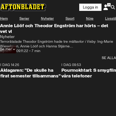
Logga in
Hem
Serier
Nyheter
Sport
Nöje
Livsstil
Annie Lööf och Theodor Engström har hörts – det
vet vi
Nyheter
Terroråtalade Theodor Engström hade tre måltavlor i Visby: Ing-Marie 
Wieselgren, Annie Lööf och Hanna Stjärne.

Se mer
I rätten säger Engström att dådet i Visby var en ”självmordsbombning” 
Nyheter
•
09.11.22
•
7 min
där han tappade sin verklighet.
SE ALLA
I DAG 14:26
1:54
I DAG 09:53
Åklagaren: ”De skulle ha
Pourmokhtari: S smygfil
firat semester tillsammans”
våra telefoner