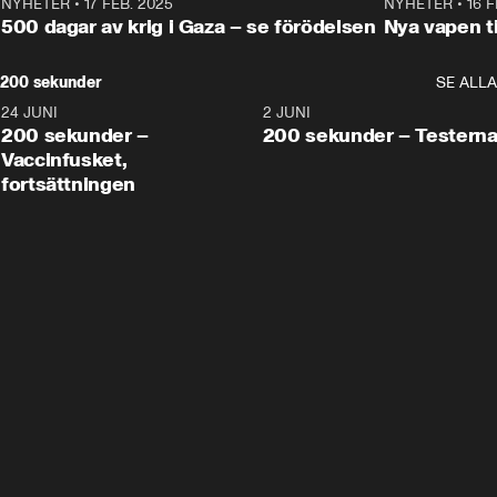
NYHETER
•
17 FEB. 2025
0:45
NYHETER
•
16 F
500 dagar av krig i Gaza – se förödelsen
Nya vapen ti
200 sekunder
SE ALLA
24 JUNI
5:00
2 JUNI
200 sekunder –
200 sekunder – Testern
Vaccinfusket,
fortsättningen