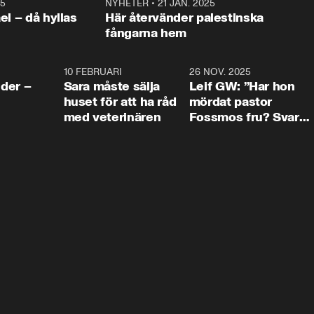
25
1:22
NYHETER
•
21 JAN. 2025
0:5
ael – då hyllas
Här återvänder palestinska
fångarna hem
4:24
10 FEBRUARI
4:13
26 NOV. 2025
8:1
der –
Sara måste sälja
Leif GW: ”Har hon
huset för att ha råd
mördat pastor
med veterinären
Fossmos fru? Svar
nej.”