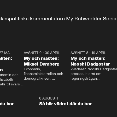
r inrikespolitiska kommentatorn My Rohwedder Soci
27 MAJ
3:51
AVSNITT 9
•
30 APRIL
24:00
AVSNITT 8
•
16 APRIL
25:1
kten:
My och makten:
My och makten:
Mikael Damberg
Nooshi Dadgostar
on
Ekonomin, 
V-ledaren Nooshi Dadgostar
finansministerrollen och 
pressas internt om 
onomin och 
demografikrisen. 
regeringsfrågan.

lisabeth 
Oppositionen ställs till svars 
I Aftonbladets 
ls till svars 
när Socialdemokraternas 
partiledarutfrågning ”My 
stern gästar 
Mikael Damberg gästar My 
och Makten” sätter hon ner 
My och Makten. 
och Makten. 
foten mot kritikerna:

1:06
6 AUGUSTI
1:0
– Vi ställer upp i val. Ska vi 
 du bor
Så blir vädret där du bor
vara med så sitter vi förstås 