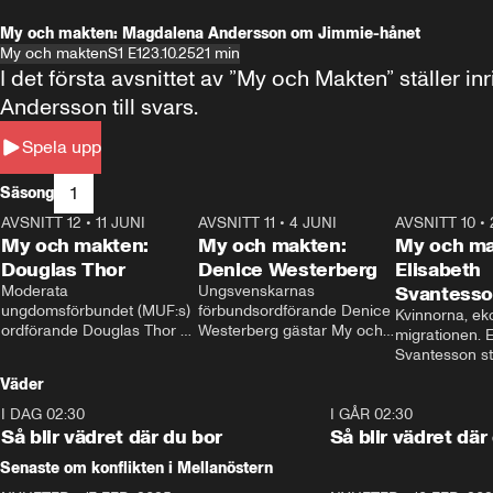
My och makten: Magdalena Andersson om Jimmie-hånet
My och makten
S1 E1
23.10.25
21 min
I det första avsnittet av ”My och Makten” ställe
Andersson till svars.
Spela upp
1
Säsong
AVSNITT 12
•
11 JUNI
26:27
AVSNITT 11
•
4 JUNI
23:40
AVSNITT 10
•
My och makten:
My och makten:
My och ma
Douglas Thor
Denice Westerberg
Elisabeth
Moderata 
Ungsvenskarnas 
Svantess
ungdomsförbundet (MUF:s) 
förbundsordförande Denice 
Kvinnorna, ek
ordförande Douglas Thor 
Westerberg gästar My och 
migrationen. E
gästar My och makten. I 
makten. I avsnittet 
Svantesson stäl
avsnittet diskuteras 
diskuteras migrationsfrågan 
när finansmini
Väder
tonårsutvisningarna och hur 
och hur SD ska locka 
Moderaterna ska locka 
kvinnliga väljare. 
I DAG 02:30
1:06
I GÅR 02:30
väljare till valet i höst. 
Så blir vädret där du bor
Så blir vädret där
Senaste om konflikten i Mellanöstern