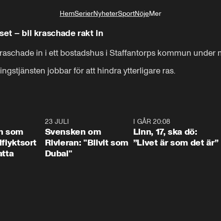
Hem
Serier
Nyheter
Sport
Nöje
Mer
Livsstil
uset – bil kraschade rakt in
 kraschade in i ett bostadshus i Staffantorps kommun under 
ngstjänsten jobbar för att hindra ytterligare ras.
1:24
23 JULI
1:42
I GÅR 20:08
4:3
n som
Svensken om
Linn, 17, ska dö:
llflyktsort
Rivieran: "Blivit som
”Livet är som det är”
atta
Dubai"