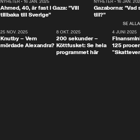
Centerpartiets
2
NYHETER
•
16 JAN. 2025
1:01
NYHETER
•
16 JAN. 20
Thand Ring till
Ahmed, 40, är fast i Gaza: ”Vill
Gazaborna: ”Vad s
tillbaka till Sverige”
till?”
SE ALLA
3
25 NOV. 2025
31:05
8 OKT. 2025
4:29
4 JUNI 2025
Knutby – Vem
200 sekunder –
Finansmin
mördade Alexandra?
Köttfusket: Se hela
125 procent
programmet här
"Skattever
viktig uppg