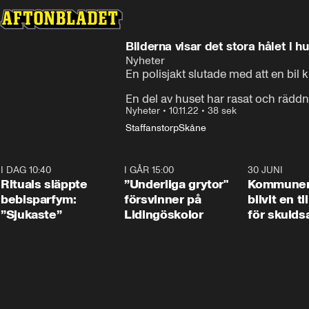
Bilderna visar det stora hålet i h
Nyheter
En polisjakt slutade med att en bil
En del av huset har rasat och räddni
Nyheter
•
10.11.22
•
38 sek
Staffanstorp
Skåne
I DAG 10:40
1:01
I GÅR 15:00
1:07
30 JUNI
Rituals släppte
”Underliga grytor"
Kommune
bebisparfym:
försvinner på
blivit en ti
”Sjukaste”
Lidingöskolor
för skulds