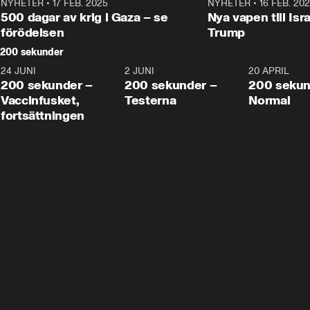
NYHETER
•
17 FEB. 2025
0:45
NYHETER
•
16 FEB. 20
500 dagar av krig i Gaza – se
Nya vapen till Isr
förödelsen
Trump
200 sekunder
24 JUNI
5:00
2 JUNI
4:23
20 APRIL
200 sekunder –
200 sekunder –
200 sekun
Vaccinfusket,
Testerna
Normal
fortsättningen