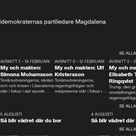
aldemokraternas partiledare Magdalena 
SE ALLA
7
AVSNITT 7
•
19 FEBRUARI
24:30
AVSNITT 6
•
12 FEBRUARI
27:30
AVSNITT 5
•
My och makten:
My och makten: Ulf
My och ma
Simona Mohamsson
Kristersson
Elisabeth
 
Tonårsutvisningarna, skolan 
Tonårsutvisningarna, 
Ringqvist
och och krisen i Liberalerna 
regeringsfrågan och 
Trump, den gr
står i fokus i det sjunde 
matpriserna står i fokus i 
omställningen
avsnittet av ”My och 
det sjätte avsnittet av ”My 
regeringsfråga
makten”. Se när 
och makten”. Se när 
centrum i det 
SE ALLA
Aftonbladets inrikespolitiska 
Aftonbladets inrikespolitiska 
avsnittet av ”
kommentator My 
kommentator My 
6
5 AUGUSTI
1:06
4 AUGUSTI
Makten”. Se nä
Rohwedder ställer 
Rohwedder ställer 
Så blir vädret där du bor
Så blir vädret där
Aftonbladets in
utbildnings- och 
statsminister Ulf Kristersson 
kommentator 
SE ALLA
integrationsminister Simona 
till svars.
Rohwedder stäl
Mohamsson till svars.