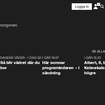
Logga in
morgonen. 

SE ALLA
6
DAGENS VÄDER
•
I DAG 02:30
1:06
I GÅR 19:07
0:45
I GÅR 15:23
Så blir vädret där du
Här somnar
Albert, 8,
bor
programledaren – i
Kebnekaise
sändning
högre