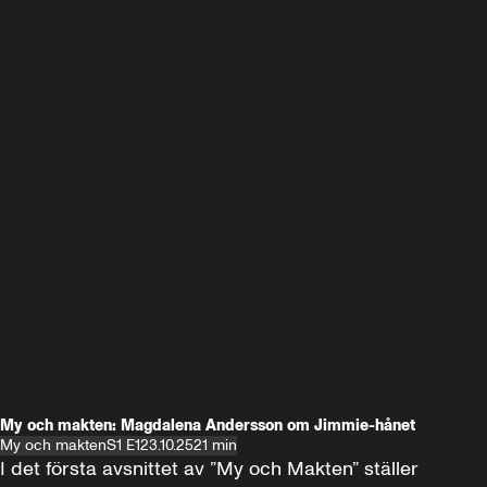
My och makten: Magdalena Andersson om Jimmie-hånet
My och makten
S1 E1
23.10.25
21 min
I det första avsnittet av ”My och Makten” ställer 