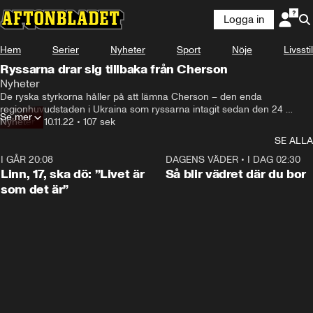
Logga in
Hem
Serier
Nyheter
Sport
Nöje
Livsstil
Ryssarna drar sig tillbaka från Cherson
Nyheter
De ryska styrkorna håller på att lämna Cherson – den enda 
regionhuvudstaden i Ukraina som ryssarna intagit sedan den 24 
Se mer
februari.
Nyheter
•
10.11.22
•
107 sek
SE ALLA
I GÅR 20:08
4:36
DAGENS VÄDER
•
I DAG 02:30
Linn, 17, ska dö: ”Livet är
Så blir vädret där du bor
som det är”