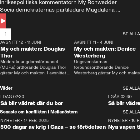
inrikespolitiska kommentatorn My Rohwedder 
Socialdemokraternas partiledare Magdalena 
Andersson till svars.
1
SE ALLA
AVSNITT 12
•
11 JUNI
26:27
AVSNITT 11
•
4 JUNI
2
My och makten: Douglas
My och makten: Denice
Thor
Westerberg
Moderata ungdomsförbundet 
Ungsvenskarnas 
(MUF:s) ordförande Douglas Thor 
förbundsordförande Denice 
gästar My och makten. I avsnittet 
Westerberg gästar My och makten.
diskuteras tonårsutvisningarna och 
avsnittet diskuteras migrationsfrå
hur Moderaterna ska locka väljare till 
och hur SD ska locka kvinnliga 
Väder
SE ALLA
valet i höst. 
väljare. 
I DAG 02:30
1:06
I GÅR 02:30
Så blir vädret där du bor
Så blir vädr
Senaste om konflikten i Mellanöstern
SE ALLA
NYHETER
•
17 FEB. 2025
0:45
NYHETER
•
16 F
500 dagar av krig i Gaza – se förödelsen
Nya vapen ti