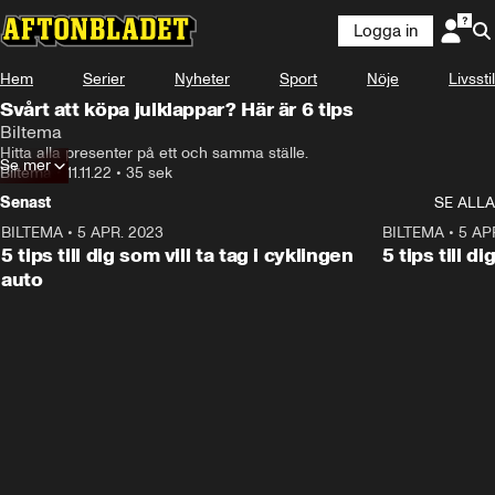
Logga in
Annons
Läs mer här!
Hem
Serier
Nyheter
Sport
Nöje
Livsstil
Annons från Biltema
Svårt att köpa julklappar? Här är 6 tips
Biltema
Hitta alla presenter på ett och samma ställe.
ANNONS
Se mer
Läs mer här!
Biltema
•
11.11.22
•
35 sek
Senast
SE ALLA
BILTEMA
•
5 APR. 2023
0:34
BILTEMA
•
5 AP
ANNONS
5 tips till dig som vill ta tag i cyklingen
5 tips till d
auto