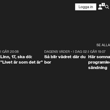
Logga in
SE ALLA
2
I GÅR 20:08
4:36
DAGENS VÄDER
•
I DAG 02:30
1:06
I GÅR 19:07
Linn, 17, ska dö:
Så blir vädret där du
Här somna
”Livet är som det är”
bor
programled
sändning