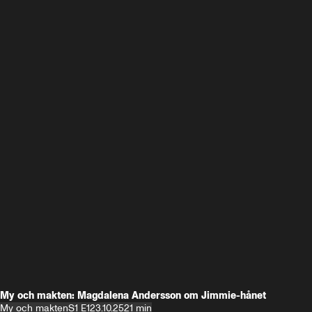
My och makten: Magdalena Andersson om Jimmie-hånet
My och makten
S1 E1
23.10.25
21 min