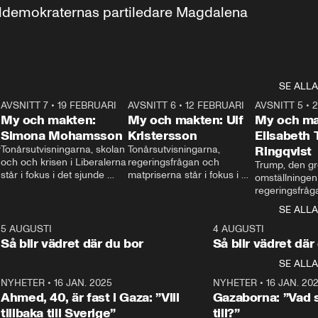
aldemokraternas partiledare Magdalena 
SE ALLA
7
AVSNITT 7
•
19 FEBRUARI
24:30
AVSNITT 6
•
12 FEBRUARI
27:30
AVSNITT 5
•
My och makten:
My och makten: Ulf
My och ma
Simona Mohamsson
Kristersson
Elisabeth
 
Tonårsutvisningarna, skolan 
Tonårsutvisningarna, 
Ringqvist
och och krisen i Liberalerna 
regeringsfrågan och 
Trump, den gr
står i fokus i det sjunde 
matpriserna står i fokus i 
omställningen
avsnittet av ”My och 
det sjätte avsnittet av ”My 
regeringsfråga
makten”. Se när 
och makten”. Se när 
centrum i det 
SE ALLA
Aftonbladets inrikespolitiska 
Aftonbladets inrikespolitiska 
avsnittet av ”
kommentator My 
kommentator My 
6
5 AUGUSTI
1:06
4 AUGUSTI
Makten”. Se nä
Rohwedder ställer 
Rohwedder ställer 
Så blir vädret där du bor
Så blir vädret där
Aftonbladets in
utbildnings- och 
statsminister Ulf Kristersson 
kommentator 
SE ALLA
integrationsminister Simona 
till svars.
Rohwedder stäl
Mohamsson till svars.
Centerpartiets
2
NYHETER
•
16 JAN. 2025
1:01
NYHETER
•
16 JAN. 20
Thand Ring till
Ahmed, 40, är fast i Gaza: ”Vill
Gazaborna: ”Vad s
tillbaka till Sverige”
till?”