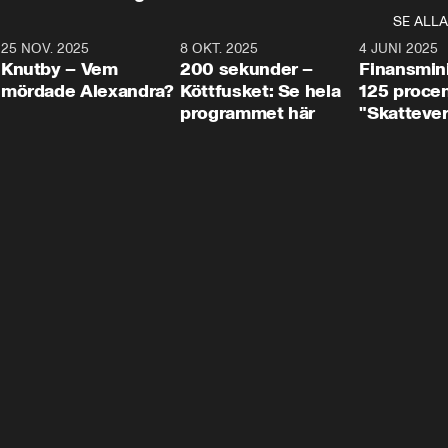
SE ALLA
3
25 NOV. 2025
31:05
8 OKT. 2025
4:29
4 JUNI 2025
Knutby – Vem
200 sekunder –
Finansmin
mördade Alexandra?
Köttfusket: Se hela
125 procent
programmet här
"Skattever
viktig uppg