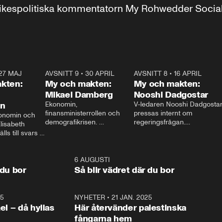
r inrikespolitiska kommentatorn My Rohwedder Soci
27 MAJ
3:51
AVSNITT 9
•
30 APRIL
24:00
AVSNITT 8
•
16 APRIL
25:1
kten:
My och makten:
My och makten:
Mikael Damberg
Nooshi Dadgostar
on
Ekonomin, 
V-ledaren Nooshi Dadgostar
finansministerrollen och 
pressas internt om 
onomin och 
demografikrisen. 
regeringsfrågan.

lisabeth 
Oppositionen ställs till svars 
I Aftonbladets 
ls till svars 
när Socialdemokraternas 
partiledarutfrågning ”My 
stern gästar 
Mikael Damberg gästar My 
och Makten” sätter hon ner 
My och Makten. 
och Makten. 
foten mot kritikerna:

1:06
6 AUGUSTI
1:0
– Vi ställer upp i val. Ska vi 
 du bor
Så blir vädret där du bor
vara med så sitter vi förstås 
25
1:22
NYHETER
•
21 JAN. 2025
0:5
ael – då hyllas
Här återvänder palestinska
fångarna hem