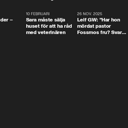
4:24
10 FEBRUARI
4:13
26 NOV. 2025
8:1
der –
Sara måste sälja
Leif GW: ”Har hon
huset för att ha råd
mördat pastor
med veterinären
Fossmos fru? Svar
nej.”