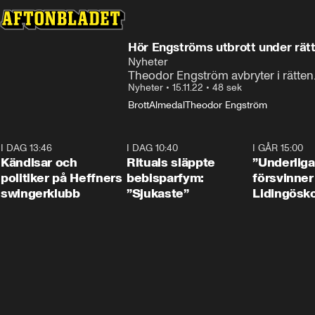
Hör Engströms utbrott under rä
Nyheter
Theodor Engström avbryter i rätten
Nyheter
•
15.11.22
•
48 sek
Brott
Almedal
Theodor Engström
I DAG 13:46
0:55
I DAG 10:40
1:01
I GÅR 15:00
Kändisar och
Rituals släppte
”Underliga
politiker på Heffners
bebisparfym:
försvinner
swingerklubb
”Sjukaste”
Lidingösko