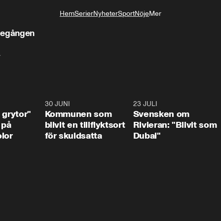
Hem
Serier
Nyheter
Sport
Nöje
Mer
Livsstil
ttegången
.
1:07
30 JUNI
1:24
23 JULI
1:4
 grytor"
Kommunen som
Svensken om
 på
blivit en tillflyktsort
Rivieran: "Blivit som
lor
för skuldsatta
Dubai"