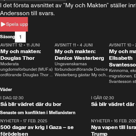
I det första avsnittet av ”My och Makten” ställe
Andersson till svars.
Spela upp
1
Säsong
AVSNITT 12
•
11 JUNI
26:27
AVSNITT 11
•
4 JUNI
23:40
AVSNITT 10
•
My och makten:
My och makten:
My och ma
Douglas Thor
Denice Westerberg
Elisabeth
Moderata 
Ungsvenskarnas 
Svantess
ungdomsförbundet (MUF:s) 
förbundsordförande Denice 
Kvinnorna, ek
ordförande Douglas Thor 
Westerberg gästar My och 
migrationen. E
gästar My och makten. I 
makten. I avsnittet 
Svantesson stäl
avsnittet diskuteras 
diskuteras migrationsfrågan 
när finansmini
Väder
tonårsutvisningarna och hur 
och hur SD ska locka 
Moderaterna ska locka 
kvinnliga väljare. 
I DAG 02:30
1:06
I GÅR 02:30
väljare till valet i höst. 
Så blir vädret där du bor
Så blir vädret där
Senaste om konflikten i Mellanöstern
NYHETER
•
17 FEB. 2025
0:45
NYHETER
•
16 FEB. 20
500 dagar av krig i Gaza – se
Nya vapen till Isr
förödelsen
Trump