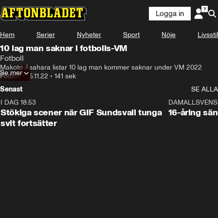
Logga in
Hem
Serier
Nyheter
Sport
Nöje
Livsstil
10 lag man saknar i fotbolls-VM
Fotboll
Makoto Asahara listar 10 lag man kommer saknar under VM 2022
Se mer
Fotboll
•
15.11.22
•
141 sek
Senast
SE ALLA
I DAG 18:53
1:44
DAMALLSVENS
Stökiga scener när GIF Sundsvall tunga
16-åring sä
svit fortsätter