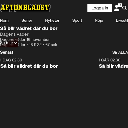
Logga in
Hem
Serier
Nyheter
Sport
Nöje
Livsstil
Så blir vädret där du bor
Dagens väder
Dagens väder 16 november
Se mer
Dagens väder
•
16.11.22
•
67 sek
Senast
SE ALLA
I DAG 02:30
1:06
I GÅR 02:30
Så blir vädret där du bor
Så blir vädr