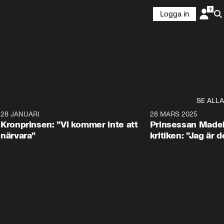
Logga in
SE ALLA
5
28 JANUARI
1:20
28 MARS 2025
Kronprinsen: ”Vi kommer inte att
Prinsessan Madel
närvara”
kritiken: ”Jag är d