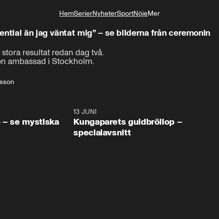
Hem
Serier
Nyheter
Sport
Nöje
Mer
Livsstil
ential än jag väntat mig” – se bilderna från ceremonin
stora resultat redan dag två. 

en ambassad i Stockholm.
rsson
0:49
13 JUNI
45:0
 – se mystiska
Kungaparets guldbröllop –
specialavsnitt