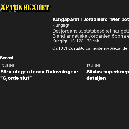
Kungaparet i Jordanien: ”Mer pot
Kungligt
Det jordanska statsbesöket har gett 
Bland annat ska Jordanien öppna 
Kungligt
•
16.11.22
•
73 sek
Carl XVI Gustaf
Jordanien
Jenny Alexande
Senast
13 JUNI
1:28
13 JUNI
Förvirringen innan förlovningen:
Silvias superknep
”Gjorde slut”
detaljen