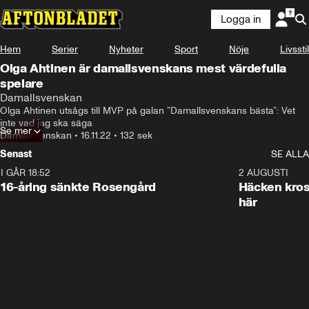
Logga in
Hem
Serier
Nyheter
Sport
Nöje
Livsstil
Olga Ahtinen är damallsvenskans mest värdefulla
spelare
Damallsvenskan
Olga Ahtinen utsågs till MVP på galan ”Damallsvenskans bästa”: Vet 
inte vad jag ska säga
Se mer
Damallsvenskan
•
16.11.22
•
132 sek
Senast
SE ALLA
I GÅR 18:52
0:47
2 AUGUSTI
16-åring sänkte Rosengård
Häcken kross
här