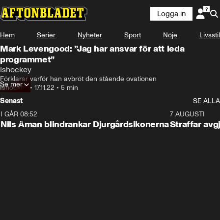
Logga in
Hem
Serier
Nyheter
Sport
Nöje
Livsstil
Mark Levengood: ”Jag har ansvar för att leda
programmet”
Ishockey
Förklarar varför han avbröt den stående ovationen
Se mer
Ishockey
•
17.11.22
•
5 min
Senast
SE ALLA
I GÅR 08:52
1:08
7 AUGUSTI
Nils Åman blindrankar Djurgårdsikonerna
Straffar avg