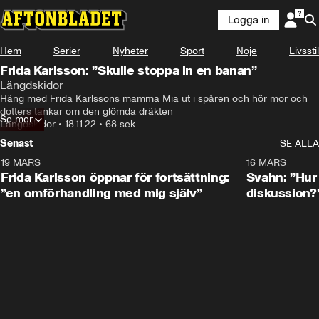
Logga in
Hem
Serier
Nyheter
Sport
Nöje
Livsstil
Frida Karlsson: ”Skulle stoppa in en banan”
Längdskidor
Häng med Frida Karlssons mamma Mia ut i spåren och hör mor och 
dotters tankar om den glömda dräkten
Se mer
Längdskidor
•
18.11.22
•
68 sek
Senast
SE ALLA
19 MARS
0:26
16 MARS
Frida Karlsson öppnar för fortsättning:
Svahn: ”Hur 
”en omförhandling med mig själv”
diskussion?