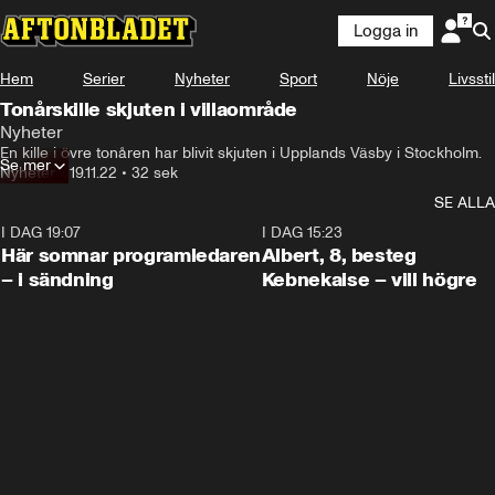
Logga in
Hem
Serier
Nyheter
Sport
Nöje
Livsstil
Tonårskille skjuten i villaområde
Nyheter
En kille i övre tonåren har blivit skjuten i Upplands Väsby i Stockholm.
Se mer
Nyheter
•
19.11.22
•
32 sek
SE ALLA
I DAG 19:07
0:45
I DAG 15:23
Här somnar programledaren
Albert, 8, besteg
– i sändning
Kebnekaise – vill högre