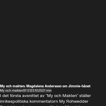
My och makten: Magdalena Andersson om Jimmie-hånet
My och makten
S1 E1
23.10.25
21 min
I det första avsnittet av ”My och Makten” ställer 
inrikespolitiska kommentatorn My Rohwedder 