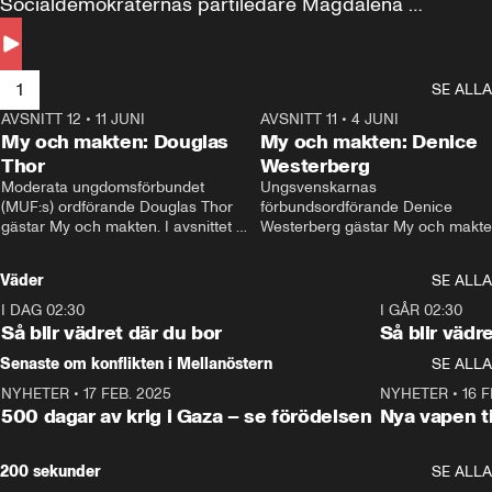
Socialdemokraternas partiledare Magdalena 
Andersson till svars.
1
SE ALLA
AVSNITT 12
•
11 JUNI
26:27
AVSNITT 11
•
4 JUNI
2
My och makten: Douglas
My och makten: Denice
Thor
Westerberg
Moderata ungdomsförbundet 
Ungsvenskarnas 
(MUF:s) ordförande Douglas Thor 
förbundsordförande Denice 
gästar My och makten. I avsnittet 
Westerberg gästar My och makten.
diskuteras tonårsutvisningarna och 
avsnittet diskuteras migrationsfrå
hur Moderaterna ska locka väljare till 
och hur SD ska locka kvinnliga 
Väder
SE ALLA
valet i höst. 
väljare. 
I DAG 02:30
1:06
I GÅR 02:30
Så blir vädret där du bor
Så blir vädr
Senaste om konflikten i Mellanöstern
SE ALLA
NYHETER
•
17 FEB. 2025
0:45
NYHETER
•
16 F
500 dagar av krig i Gaza – se förödelsen
Nya vapen ti
200 sekunder
SE ALLA