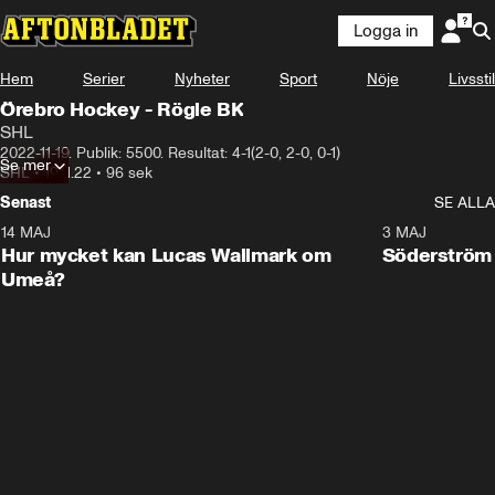
Logga in
Hem
Serier
Nyheter
Sport
Nöje
Livsstil
Örebro Hockey - Rögle BK
SHL
2022-11-19. Publik: 5500. Resultat: 4-1(2-0, 2-0, 0-1)
Se mer
SHL
•
19.11.22
•
96 sek
Senast
SE ALLA
14 MAJ
1:18
3 MAJ
Plus
Hur mycket kan Lucas Wallmark om
Söderström
Umeå?