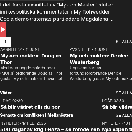
I det första avsnittet av ”My och Makten” ställer 
inrikespolitiska kommentatorn My Rohwedder 
Socialdemokraternas partiledare Magdalena 
Andersson till svars.
1
SE ALLA
AVSNITT 12
•
11 JUNI
26:27
AVSNITT 11
•
4 JUNI
2
My och makten: Douglas
My och makten: Denice
Thor
Westerberg
Moderata ungdomsförbundet 
Ungsvenskarnas 
(MUF:s) ordförande Douglas Thor 
förbundsordförande Denice 
gästar My och makten. I avsnittet 
Westerberg gästar My och makten.
diskuteras tonårsutvisningarna och 
avsnittet diskuteras migrationsfrå
hur Moderaterna ska locka väljare till 
och hur SD ska locka kvinnliga 
Väder
SE ALLA
valet i höst. 
väljare. 
I DAG 02:30
1:06
I GÅR 02:30
Så blir vädret där du bor
Så blir vädr
Senaste om konflikten i Mellanöstern
SE ALLA
NYHETER
•
17 FEB. 2025
0:45
NYHETER
•
16 F
500 dagar av krig i Gaza – se förödelsen
Nya vapen ti