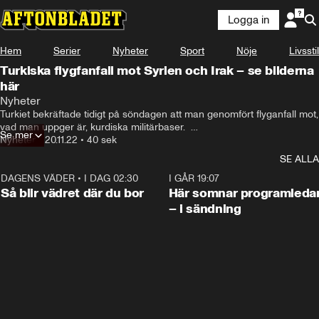
Logga in
Hem
Serier
Nyheter
Sport
Nöje
Livsstil
Turkiska flygfanfall mot Syrien och Irak – se bilderna
här
Nyheter
Turkiet bekräftade tidigt på söndagen att man genomfört flyganfall mot, 
vad man uppger är, kurdiska militärbaser.  

Se mer
En film från det turkiska försvarsdepartementet uppges visa 
Nyheter
•
20.11.22
•
40 sek
attackerna.
SE ALLA
DAGENS VÄDER
•
I DAG 02:30
1:06
I GÅR 19:07
Så blir vädret där du bor
Här somnar programleda
– i sändning