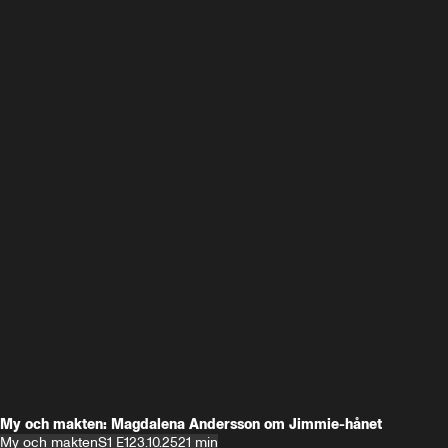
My och makten: Magdalena Andersson om Jimmie-hånet
My och makten
S1 E1
23.10.25
21 min