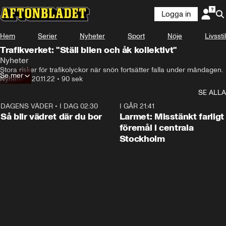
Logga in
Hem
Serier
Nyheter
Sport
Nöje
Livsstil
Trafikverket: "Ställ bilen och åk kollektivt"
Nyheter
Stora risker för trafikolyckor när snön fortsätter falla under måndagen.
Se mer
Nyheter
•
20.11.22
•
90 sek
SE ALLA
DAGENS VÄDER
•
I DAG 02:30
1:06
I GÅR 21:41
Så blir vädret där du bor
Larmet: Misstänkt farligt
föremål i centrala
Stockholm