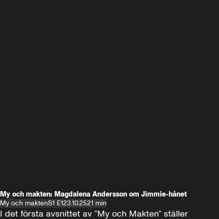
My och makten: Magdalena Andersson om Jimmie-hånet
My och makten
S1 E1
23.10.25
21 min
I det första avsnittet av ”My och Makten” ställer 