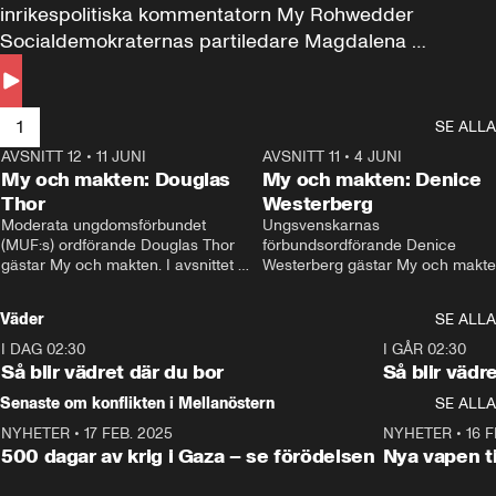
inrikespolitiska kommentatorn My Rohwedder 
Socialdemokraternas partiledare Magdalena 
Andersson till svars.
1
SE ALLA
AVSNITT 12
•
11 JUNI
26:27
AVSNITT 11
•
4 JUNI
2
My och makten: Douglas
My och makten: Denice
Thor
Westerberg
Moderata ungdomsförbundet 
Ungsvenskarnas 
(MUF:s) ordförande Douglas Thor 
förbundsordförande Denice 
gästar My och makten. I avsnittet 
Westerberg gästar My och makten.
diskuteras tonårsutvisningarna och 
avsnittet diskuteras migrationsfrå
hur Moderaterna ska locka väljare till 
och hur SD ska locka kvinnliga 
Väder
SE ALLA
valet i höst. 
väljare. 
I DAG 02:30
1:06
I GÅR 02:30
Så blir vädret där du bor
Så blir vädr
Senaste om konflikten i Mellanöstern
SE ALLA
NYHETER
•
17 FEB. 2025
0:45
NYHETER
•
16 F
500 dagar av krig i Gaza – se förödelsen
Nya vapen ti