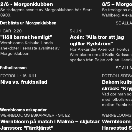
2/6 - Morgonklubben
8/5 – Morg
Se tisdagens avsnitt av Morgonklubben här. Start 
Se fredagens av
09.00. 
Det bästa ur Morgonklubben
SE ALLA
I GÅR 12:20
1:14
5 JUNI
”Höll barnet hemligt”
Axén: ”Alla tror att jag
Wernblooms Keisuke Honda-
ogillar Rydström”
anekdoter i senaste avsnittet av 
Hör Alexander Axén och Pontus 
Morgonklubben
Wernbloom om att Kalle Karlsson 
sparken från Bajen och att Henrik
Rydström tar över
Fotbollsresan
SE ALLA
FOTBOLL
•
16 JULI
0:44
FOTBOLLSRES
Niva vs. fruktsallad
Bakom kulis
skräck: ”Kry
Vad gör man som
med fotbollsres
Wernblooms eskapader
WERNBLOOMS ESKAPADER
•
S4, E2
38:23
WERNBLOOMS 
Wernbloom på match i Malmö – skjutsar
Wernbloom 
Jansson: ”Färdtjänst”
Harvestad 