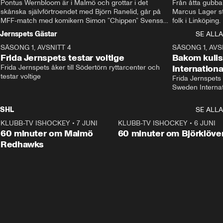
Pontus Wernbloom är i Malmö och grottar i det 
Från åtta gubbar 
skånska självförtroendet med Björn Ranelid, går på 
Marcus Lager sta
MFF-match med komikern Simon ”Chippen” Svensson 
folk i Linköping
och hjälper skadade stjärnbacken Pontus Jansson 
och Wernbloom kl
Jernspets Gästar
SE ALLA
hem. 
SÄSONG 1, AVSNITT 4
13:37
SÄSONG 1, AVS
Frida Jernspets testar voltige
Bakom kuli
Frida Jernspets åker till Södertörn ryttarcenter och 
Internation
testar voltige
Frida Jernspets 
Sweden Interna
SHL
SE ALLA
KLUBB-TV ISHOCKEY
•
7 JUNI
1:02:53
KLUBB-TV ISHOCKEY
•
6 JUNI
1:0
Plus
60 minuter om Malmö
60 minuter om Björklöve
Redhawks