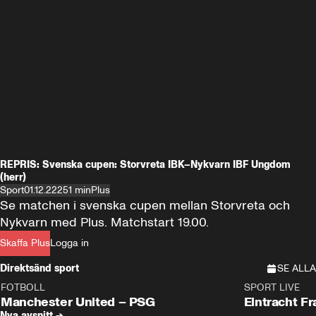
REPRIS: Svenska cupen: Storvreta IBK–Nykvarn IBF Ungdom
(herr)
Sport
01.12.22
251 min
Plus
Se matchen i svenska cupen mellan Storvreta och 
Nykvarn med Plus. Matchstart 19.00.
Skaffa Plus
Logga in
Direktsänd sport
SE ALLA
FOTBOLL
SPORT LIVE
LIVE
Plus
Plus
Manchester United – PSG
Eintracht F
Nya avsnitt →