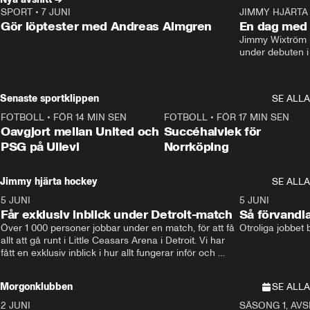
SPORT
•
7 JUNI
16:36
JIMMY HJÄRTA
Gör löptester med Andreas Almgren
En dag med 
Jimmy Wixtröm 
under debuten i
Senaste sportklippen
SE ALLA
FOTBOLL
•
FÖR 14 MIN SEN
1:22
FOTBOLL
•
FÖR 17 MIN SEN
Oavgjort mellan United och
Succéhalvlek för
PSG på Ullevi
Norrköping
Jimmy hjärta hockey
SE ALLA
5 JUNI
11:14
5 JUNI
Får exklusiv inblick under Detroit-match
Så förvandl
Över 1 000 personer jobbar under en match, för att få 
Otroliga jobbet
allt att gå runt i Little Ceasars Arena i Detroit. Vi har 
fått en exklusiv inblick i hur allt fungerar inför och 
under match i världens bästa hockeyliga
Morgonklubben
SE ALLA
2 JUNI
SÄSONG 1, AVSN