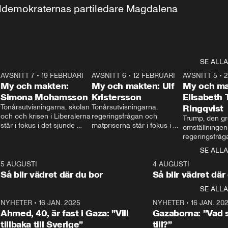
aldemokraternas partiledare Magdalena 
SE ALLA
7
AVSNITT 7
•
19 FEBRUARI
24:30
AVSNITT 6
•
12 FEBRUARI
27:30
AVSNITT 5
•
My och makten:
My och makten: Ulf
My och ma
Simona Mohamsson
Kristersson
Elisabeth
 
Tonårsutvisningarna, skolan 
Tonårsutvisningarna, 
Ringqvist
och och krisen i Liberalerna 
regeringsfrågan och 
Trump, den gr
står i fokus i det sjunde 
matpriserna står i fokus i 
omställningen
avsnittet av ”My och 
det sjätte avsnittet av ”My 
regeringsfråga
makten”. Se när 
och makten”. Se när 
centrum i det 
SE ALLA
Aftonbladets inrikespolitiska 
Aftonbladets inrikespolitiska 
avsnittet av ”
kommentator My 
kommentator My 
6
5 AUGUSTI
1:06
4 AUGUSTI
Makten”. Se nä
Rohwedder ställer 
Rohwedder ställer 
Så blir vädret där du bor
Så blir vädret där
Aftonbladets in
utbildnings- och 
statsminister Ulf Kristersson 
kommentator 
SE ALLA
integrationsminister Simona 
till svars.
Rohwedder stäl
Mohamsson till svars.
Centerpartiets
2
NYHETER
•
16 JAN. 2025
1:01
NYHETER
•
16 JAN. 20
Thand Ring till
Ahmed, 40, är fast i Gaza: ”Vill
Gazaborna: ”Vad s
tillbaka till Sverige”
till?”