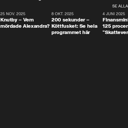
SE ALLA
3
25 NOV. 2025
31:05
8 OKT. 2025
4:29
4 JUNI 2025
Knutby – Vem
200 sekunder –
Finansmin
mördade Alexandra?
Köttfusket: Se hela
125 procent
programmet här
"Skattever
viktig uppg