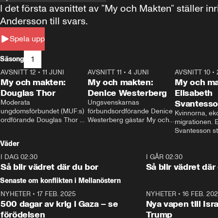
I det första avsnittet av ”My och Makten” ställe
Andersson till svars.
Spela upp
1
Säsong
AVSNITT 12
•
11 JUNI
26:27
AVSNITT 11
•
4 JUNI
23:40
AVSNITT 10
•
My och makten:
My och makten:
My och ma
Douglas Thor
Denice Westerberg
Elisabeth
Moderata 
Ungsvenskarnas 
Svantess
ungdomsförbundet (MUF:s) 
förbundsordförande Denice 
Kvinnorna, ek
ordförande Douglas Thor 
Westerberg gästar My och 
migrationen. E
gästar My och makten. I 
makten. I avsnittet 
Svantesson stäl
avsnittet diskuteras 
diskuteras migrationsfrågan 
när finansmini
Väder
tonårsutvisningarna och hur 
och hur SD ska locka 
Moderaterna ska locka 
kvinnliga väljare. 
I DAG 02:30
1:06
I GÅR 02:30
väljare till valet i höst. 
Så blir vädret där du bor
Så blir vädret där
Senaste om konflikten i Mellanöstern
NYHETER
•
17 FEB. 2025
0:45
NYHETER
•
16 FEB. 20
500 dagar av krig i Gaza – se
Nya vapen till Isr
förödelsen
Trump