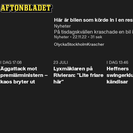
Här är bilen som körde in i en re
Nyheter
På tisdagskvällen kraschade en bil 
Nyheter
•
22.11.22
•
31 sek
Olycka
Stockholm
Krascher
I DAG 17:08
0:37
23 JULI
2:02
I DAG 13:46
Äggattack mot
Lyxmäklaren på
Heffners
premiärministern –
Rivieran: "Lite friare
swingerklu
kaos bryter ut
här"
kändisar