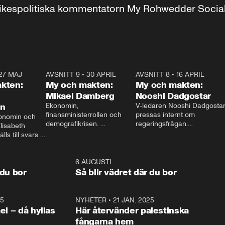
r inrikespolitiska kommentatorn My Rohwedder Soci
27 MAJ
3:51
AVSNITT 9
•
30 APRIL
24:00
AVSNITT 8
•
16 APRIL
25:1
kten:
My och makten:
My och makten:
Mikael Damberg
Nooshi Dadgostar
on
Ekonomin, 
V-ledaren Nooshi Dadgostar
finansministerrollen och 
pressas internt om 
onomin och 
demografikrisen. 
regeringsfrågan.

lisabeth 
Oppositionen ställs till svars 
I Aftonbladets 
ls till svars 
när Socialdemokraternas 
partiledarutfrågning ”My 
stern gästar 
Mikael Damberg gästar My 
och Makten” sätter hon ner 
My och Makten. 
och Makten. 
foten mot kritikerna:

1:06
6 AUGUSTI
1:0
– Vi ställer upp i val. Ska vi 
 du bor
Så blir vädret där du bor
vara med så sitter vi förstås 
25
1:22
NYHETER
•
21 JAN. 2025
0:5
ael – då hyllas
Här återvänder palestinska
fångarna hem