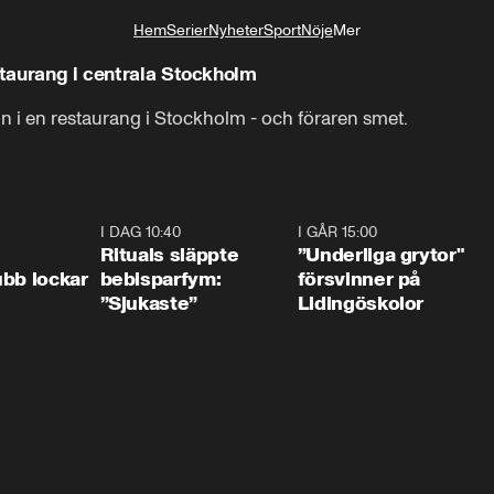
Hem
Serier
Nyheter
Sport
Nöje
Mer
Livsstil
staurang i centrala Stockholm
in i en restaurang i Stockholm - och föraren smet.
0:55
I DAG 10:40
1:01
I GÅR 15:00
1:0
Rituals släppte
”Underliga grytor"
bb lockar
bebisparfym:
försvinner på
”Sjukaste”
Lidingöskolor