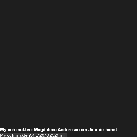
My och makten: Magdalena Andersson om Jimmie-hånet
My och makten
S1 E1
23.10.25
21 min