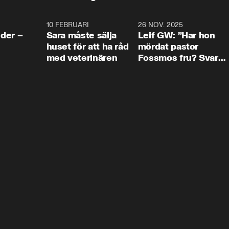
4:24
10 FEBRUARI
4:13
26 NOV. 2025
8:1
der –
Sara måste sälja
Leif GW: ”Har hon
huset för att ha råd
mördat pastor
med veterinären
Fossmos fru? Svar
nej.”