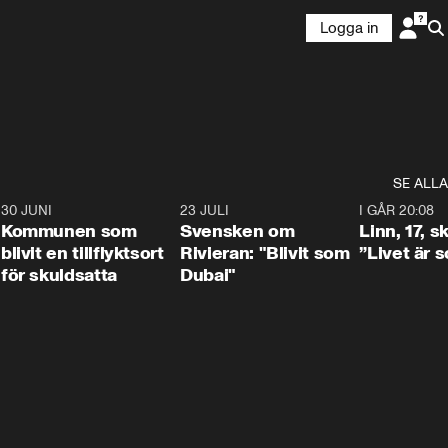
Logga in
SE ALLA
7
30 JUNI
1:24
23 JULI
1:42
I GÅR 20:08
Kommunen som
Svensken om
Linn, 17, s
blivit en tillflyktsort
Rivieran: "Blivit som
”Livet är 
för skuldsatta
Dubai"