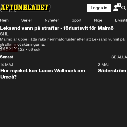
Logga in
Hem
Serier
Nyheter
Sport
Nöje
Livsstil
Leksand vann på straffar - förlustsvit för Malmö
SHL
Malmö är uppe i åtta raka hemmaförluster efter att Leksand vunnit på 
straffar mot skåningarna.
Se mer
SHL
•
22.11.22
•
86 sek
Senast
SE ALLA
14 MAJ
1:18
3 MAJ
Plus
Hur mycket kan Lucas Wallmark om
Söderström
Umeå?