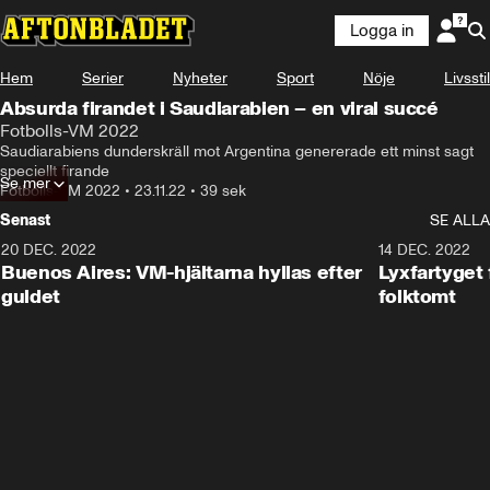
Logga in
Hem
Serier
Nyheter
Sport
Nöje
Livsstil
Absurda firandet i Saudiarabien – en viral succé
Fotbolls-VM 2022
Saudiarabiens dunderskräll mot Argentina genererade ett minst sagt 
speciellt firande
Se mer
Fotbolls-VM 2022
•
23.11.22
•
39 sek
Senast
SE ALLA
20 DEC. 2022
3:25
14 DEC. 2022
Buenos Aires: VM-hjältarna hyllas efter
Lyxfartyget 
guldet
folktomt