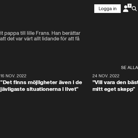
Logga in
pappa till lille Frans. Han berättar 
et var värt allt lidande för att få 
SE ALLA
2
16 NOV. 2022
1:34
24 NOV. 2022
"Det finns möjligheter även i de
”Vill vara den bä
jävligaste situationerna i livet"
mitt eget skepp"