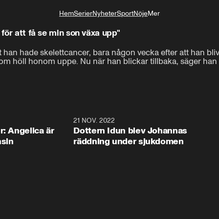
Hem
Serier
Nyheter
Sport
Nöje
Mer
Livsstil
 för att få se min son växa upp"
 han hade skelettcancer, bara någon vecka efter att han blivit 
höll honom uppe. Nu när han blickar tillbaka, säger han att d
1:54
21 NOV. 2022
1:3
r: Angelica är
Dottern Idun blev Johannas
nsin
räddning under sjukdomen