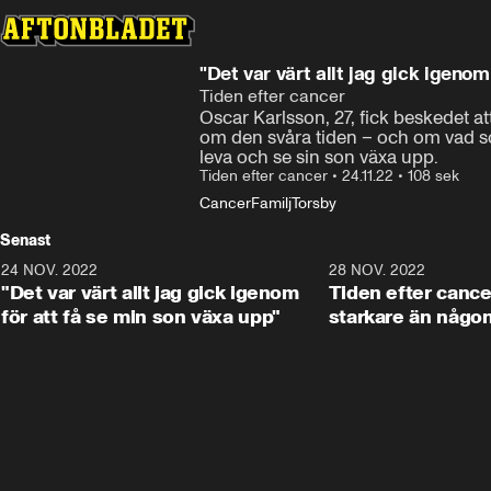
"Det var värt allt jag gick igenom
Tiden efter cancer
Oscar Karlsson, 27, fick beskedet att
om den svåra tiden – och om vad som 
leva och se sin son växa upp.
Tiden efter cancer
•
24.11.22
•
108 sek
Cancer
Familj
Torsby
Senast
24 NOV. 2022
1:48
28 NOV. 2022
"Det var värt allt jag gick igenom
Tiden efter cance
för att få se min son växa upp"
starkare än någo