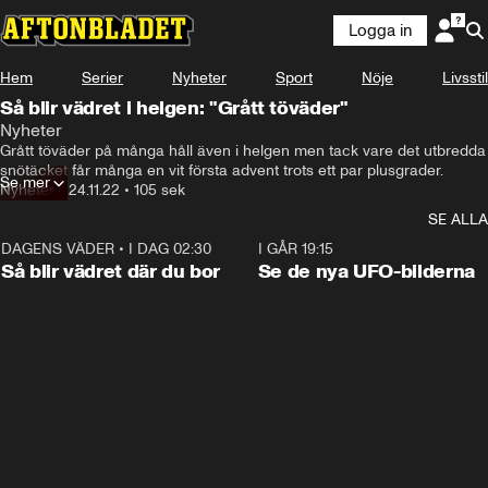
Logga in
Hem
Serier
Nyheter
Sport
Nöje
Livsstil
Så blir vädret i helgen: "Grått töväder"
Nyheter
Grått töväder på många håll även i helgen men tack vare det utbredda 
snötäcket får många en vit första advent trots ett par plusgrader.
Se mer
Nyheter
•
24.11.22
•
105 sek
SE ALLA
DAGENS VÄDER
•
I DAG 02:30
1:06
I GÅR 19:15
Så blir vädret där du bor
Se de nya UFO-bilderna