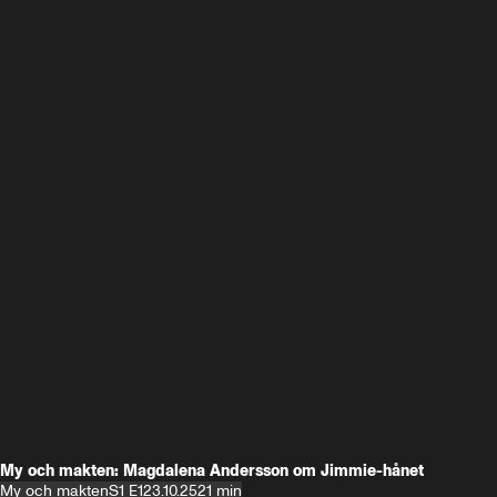
My och makten: Magdalena Andersson om Jimmie-hånet
My och makten
S1 E1
23.10.25
21 min