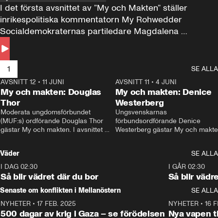
I det första avsnittet av ”My och Makten” ställer 
inrikespolitiska kommentatorn My Rohwedder 
Socialdemokraternas partiledare Magdalena 
Andersson till svars.
1
SE ALLA
AVSNITT 12
•
11 JUNI
26:27
AVSNITT 11
•
4 JUNI
2
My och makten: Douglas
My och makten: Denice
Thor
Westerberg
Moderata ungdomsförbundet 
Ungsvenskarnas 
(MUF:s) ordförande Douglas Thor 
förbundsordförande Denice 
gästar My och makten. I avsnittet 
Westerberg gästar My och makten.
diskuteras tonårsutvisningarna och 
avsnittet diskuteras migrationsfrå
hur Moderaterna ska locka väljare till 
och hur SD ska locka kvinnliga 
Väder
SE ALLA
valet i höst. 
väljare. 
I DAG 02:30
1:06
I GÅR 02:30
Så blir vädret där du bor
Så blir vädr
Senaste om konflikten i Mellanöstern
SE ALLA
NYHETER
•
17 FEB. 2025
0:45
NYHETER
•
16 F
500 dagar av krig i Gaza – se förödelsen
Nya vapen ti