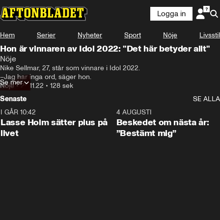
Logga in
Hem
Serier
Nyheter
Sport
Nöje
Livsstil
Hon är vinnaren av Idol 2022: "Det här betyder allt"
Nöje
Nike Sellmar, 27, står som vinnare i Idol 2022. 

–Jag har inga ord, säger hon.
Se mer
Nöje
•
26.11.22
•
128 sek
Senaste
SE ALLA
I GÅR 10:42
1:04
4 AUGUSTI
Lasse Holm sätter plus på
Beskedet om nästa år:
livet
”Bestämt mig”