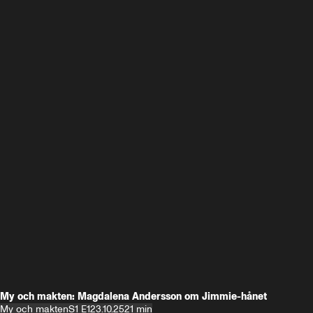
My och makten: Magdalena Andersson om Jimmie-hånet
My och makten
S1 E1
23.10.25
21 min