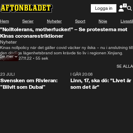
Logga in
Hem
Serier
Nyheter
Sport
Nöje
Livsstil
”Nolltolerans, motherfucker!” – Se protesterna mot
Kinas coronarestriktioner
Nyheter
Kinas nollpolicy när det gäller covid väcker ny ilska – nu i anslutning till 
den dödliga lägenhetsbrand som krävde tio liv i regionen Xinjiang.
Se mer
Nyheter
•
27.11.22
•
55 sek
SE ALLA
23 JULI
1:42
I GÅR 20:08
Svensken om Rivieran:
Linn, 17, ska dö: ”Livet är
"Blivit som Dubai"
som det är”