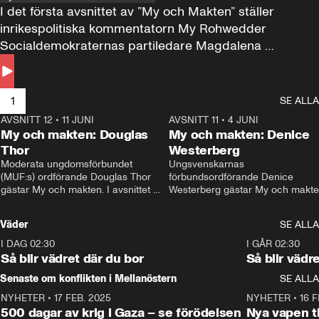
I det första avsnittet av ”My och Makten” ställer 
inrikespolitiska kommentatorn My Rohwedder 
Socialdemokraternas partiledare Magdalena 
Andersson till svars.
1
SE ALLA
AVSNITT 12
•
11 JUNI
26:27
AVSNITT 11
•
4 JUNI
2
My och makten: Douglas
My och makten: Denice
Thor
Westerberg
Moderata ungdomsförbundet 
Ungsvenskarnas 
(MUF:s) ordförande Douglas Thor 
förbundsordförande Denice 
gästar My och makten. I avsnittet 
Westerberg gästar My och makten.
diskuteras tonårsutvisningarna och 
avsnittet diskuteras migrationsfrå
hur Moderaterna ska locka väljare till 
och hur SD ska locka kvinnliga 
Väder
SE ALLA
valet i höst. 
väljare. 
I DAG 02:30
1:06
I GÅR 02:30
Så blir vädret där du bor
Så blir vädr
Senaste om konflikten i Mellanöstern
SE ALLA
NYHETER
•
17 FEB. 2025
0:45
NYHETER
•
16 F
500 dagar av krig i Gaza – se förödelsen
Nya vapen ti