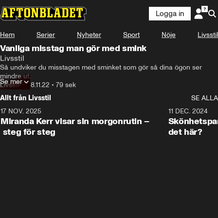
Logga in
Hem
Serier
Nyheter
Sport
Nöje
Livsstil
Vanliga misstag man gör med smink
Livsstil
Nu Clara har vi gjort vanliga sminkmissar.
Så undviker du misstagen med sminket som gör så dina ögon ser 
mindre ut.
Se mer
Livsstil
•
28.11.22
•
79 sek
Allt från Livsstil
SE ALLA
17 NOV. 2025
1:33
11 DEC. 2024
Miranda Kerr visar sin morgonrutin –
Skönhetspan
steg för steg
det här?