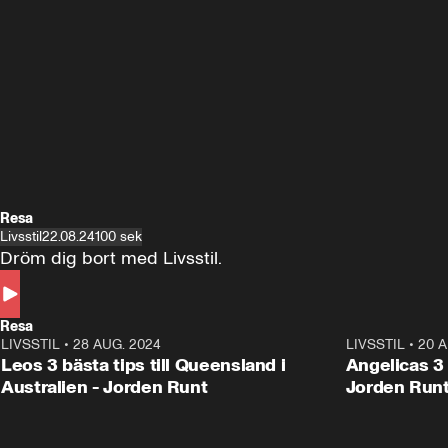
Resa
Livsstil
22.08.24
100 sek
Dröm dig bort med Livsstil.
Resa
LIVSSTIL
•
28 AUG. 2024
1:36
LIVSSTIL
•
20 A
Leos 3 bästa tips till Queensland i
Angelicas 3 
Australien - Jorden Runt
Jorden Run