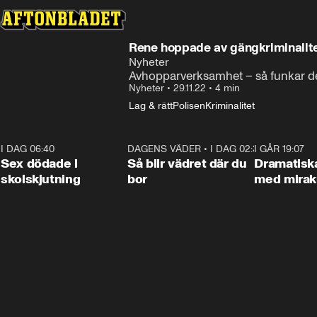
Rene hoppade av gängkriminalitet
Nyheter
Avhopparverksamhet – så funkar det:
Nyheter
•
29.11.22
•
4 min
Lag & rätt
Polisen
Kriminalitet
I DAG 06:40
0:35
DAGENS VÄDER
•
I DAG 02:30
1:06
I GÅR 19:07
Sex dödade i
Så blir vädret där du
Dramatisk
skolskjutning
bor
med miraku