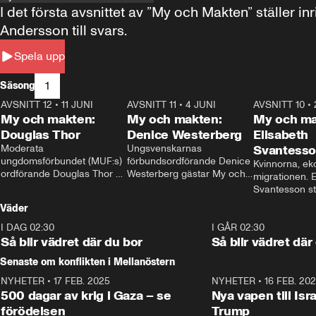
I det första avsnittet av ”My och Makten” ställe
Andersson till svars.
Spela upp
1
Säsong
AVSNITT 12
•
11 JUNI
26:27
AVSNITT 11
•
4 JUNI
23:40
AVSNITT 10
•
My och makten:
My och makten:
My och ma
Douglas Thor
Denice Westerberg
Elisabeth
Moderata 
Ungsvenskarnas 
Svantess
ungdomsförbundet (MUF:s) 
förbundsordförande Denice 
Kvinnorna, ek
ordförande Douglas Thor 
Westerberg gästar My och 
migrationen. E
gästar My och makten. I 
makten. I avsnittet 
Svantesson stäl
avsnittet diskuteras 
diskuteras migrationsfrågan 
när finansmini
Väder
tonårsutvisningarna och hur 
och hur SD ska locka 
Moderaterna ska locka 
kvinnliga väljare. 
I DAG 02:30
1:06
I GÅR 02:30
väljare till valet i höst. 
Så blir vädret där du bor
Så blir vädret där
Senaste om konflikten i Mellanöstern
NYHETER
•
17 FEB. 2025
0:45
NYHETER
•
16 FEB. 20
500 dagar av krig i Gaza – se
Nya vapen till Isr
förödelsen
Trump