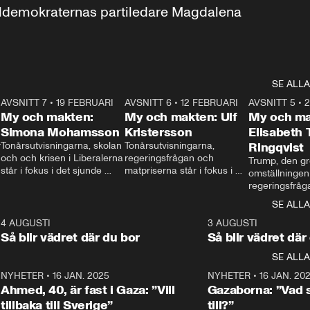
aldemokraternas partiledare Magdalena 
SE ALLA
7
AVSNITT 7
•
19 FEBRUARI
24:30
AVSNITT 6
•
12 FEBRUARI
27:30
AVSNITT 5
•
My och makten:
My och makten: Ulf
My och ma
Simona Mohamsson
Kristersson
Elisabeth
 
Tonårsutvisningarna, skolan 
Tonårsutvisningarna, 
Ringqvist
och och krisen i Liberalerna 
regeringsfrågan och 
Trump, den gr
står i fokus i det sjunde 
matpriserna står i fokus i 
omställningen
avsnittet av ”My och 
det sjätte avsnittet av ”My 
regeringsfråga
makten”. Se när 
och makten”. Se när 
centrum i det 
SE ALLA
Aftonbladets inrikespolitiska 
Aftonbladets inrikespolitiska 
avsnittet av ”
kommentator My 
kommentator My 
6
4 AUGUSTI
1:06
3 AUGUSTI
Makten”. Se nä
Rohwedder ställer 
Rohwedder ställer 
Så blir vädret där du bor
Så blir vädret där
Aftonbladets in
utbildnings- och 
statsminister Ulf Kristersson 
kommentator 
SE ALLA
integrationsminister Simona 
till svars.
Rohwedder stäl
Mohamsson till svars.
Centerpartiets
2
NYHETER
•
16 JAN. 2025
1:01
NYHETER
•
16 JAN. 20
Thand Ring till
Ahmed, 40, är fast i Gaza: ”Vill
Gazaborna: ”Vad s
tillbaka till Sverige”
till?”