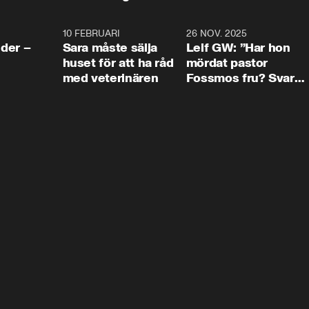
4:24
10 FEBRUARI
4:13
26 NOV. 2025
8:1
der –
Sara måste sälja
Leif GW: ”Har hon
huset för att ha råd
mördat pastor
med veterinären
Fossmos fru? Svar
nej.”