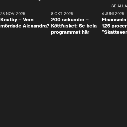
SE ALLA
3
25 NOV. 2025
31:05
8 OKT. 2025
4:29
4 JUNI 2025
Knutby – Vem
200 sekunder –
Finansmin
mördade Alexandra?
Köttfusket: Se hela
125 procent
programmet här
"Skattever
viktig uppg