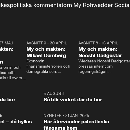
r inrikespolitiska kommentatorn My Rohwedder Soci
27 MAJ
3:51
AVSNITT 9
•
30 APRIL
24:00
AVSNITT 8
•
16 APRIL
25:1
kten:
My och makten:
My och makten:
Mikael Damberg
Nooshi Dadgostar
on
Ekonomin, 
V-ledaren Nooshi Dadgostar
finansministerrollen och 
pressas internt om 
onomin och 
demografikrisen. 
regeringsfrågan.

lisabeth 
Oppositionen ställs till svars 
I Aftonbladets 
ls till svars 
när Socialdemokraternas 
partiledarutfrågning ”My 
stern gästar 
Mikael Damberg gästar My 
och Makten” sätter hon ner 
My och Makten. 
och Makten. 
foten mot kritikerna:

1:06
5 AUGUSTI
1:0
– Vi ställer upp i val. Ska vi 
 du bor
Så blir vädret där du bor
vara med så sitter vi förstås 
25
1:22
NYHETER
•
21 JAN. 2025
0:5
ael – då hyllas
Här återvänder palestinska
fångarna hem