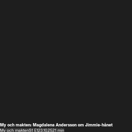
My och makten: Magdalena Andersson om Jimmie-hånet
My och makten
S1 E1
23.10.25
21 min