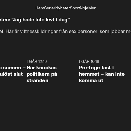
Hem
Serier
Nyheter
Sport
Nöje
Mer
Livsstil
en: ”Jag hade inte levt i dag”
 Här är vittnesskildringar från sex personer  som jobbar me
0:42
I GÅR 12:19
0:45
I GÅR 10:16
1:2
a scenen –
Här knockas
Per-Inge fast i
löst slut
politikern på
hemmet – kan inte
stranden
komma ut