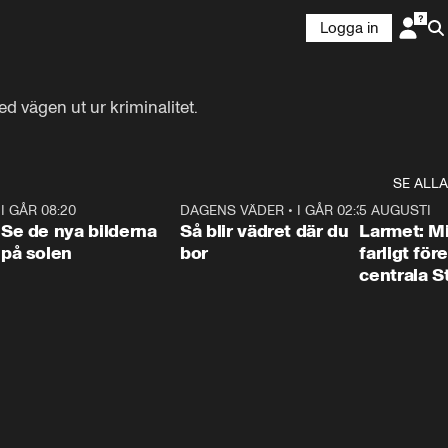
Logga in
d vägen ut ur kriminalitet.
SE ALLA
6
I GÅR 08:20
0:31
DAGENS VÄDER
•
I GÅR 02:30
1:06
5 AUGUSTI
Se de nya bilderna
Så blir vädret där du
Larmet: M
på solen
bor
farligt för
centrala 