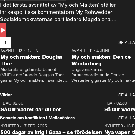
I det första avsnittet av ”My och Makten” ställer 
inrikespolitiska kommentatorn My Rohwedder 
Socialdemokraternas partiledare Magdalena 
Andersson till svars.
1
SE ALLA
AVSNITT 12
•
11 JUNI
26:27
AVSNITT 11
•
4 JUNI
2
My och makten: Douglas
My och makten: Denice
Thor
Westerberg
Moderata ungdomsförbundet 
Ungsvenskarnas 
(MUF:s) ordförande Douglas Thor 
förbundsordförande Denice 
gästar My och makten. I avsnittet 
Westerberg gästar My och makten.
diskuteras tonårsutvisningarna och 
avsnittet diskuteras migrationsfrå
hur Moderaterna ska locka väljare till 
och hur SD ska locka kvinnliga 
Väder
SE ALLA
valet i höst. 
väljare. 
I DAG 02:30
1:06
I GÅR 02:30
Så blir vädret där du bor
Så blir vädr
Senaste om konflikten i Mellanöstern
SE ALLA
NYHETER
•
17 FEB. 2025
0:45
NYHETER
•
16 F
500 dagar av krig i Gaza – se förödelsen
Nya vapen ti