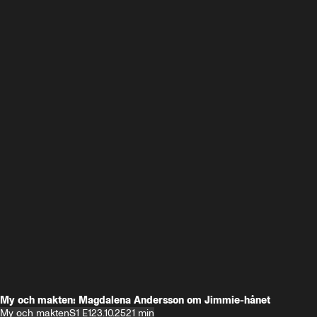
My och makten: Magdalena Andersson om Jimmie-hånet
My och makten
S1 E1
23.10.25
21 min