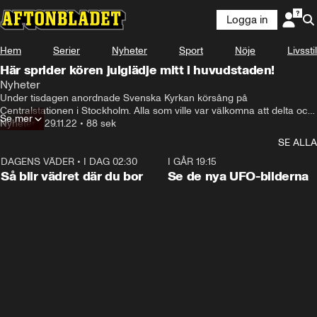
Logga in
Hem
Serier
Nyheter
Sport
Nöje
Livsstil
Här sprider kören julglädje mitt i huvudstaden!
Nyheter
Under tisdagen anordnade Svenska Kyrkan körsång på 
Centralstationen i Stockholm. Alla som ville var välkomna att delta och 
Se mer
det blev en stor uppslutning på den vanligtvis stressiga platsen.
Nyheter
•
29.11.22
•
88 sek
SE ALLA
DAGENS VÄDER
•
I DAG 02:30
1:06
I GÅR 19:15
Så blir vädret där du bor
Se de nya UFO-bilderna