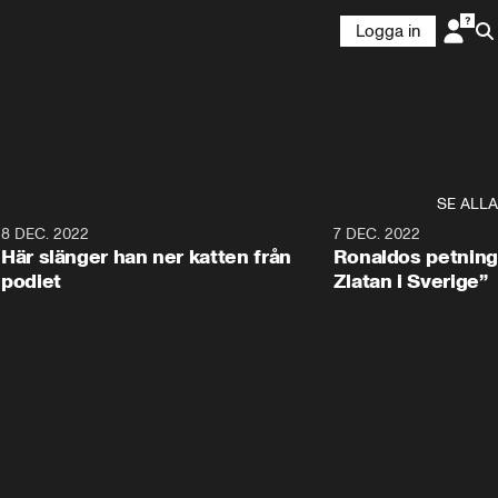
Logga in
SE ALLA
9
8 DEC. 2022
0:28
7 DEC. 2022
Här slänger han ner katten från
Ronaldos petning
podiet
Zlatan i Sverige”