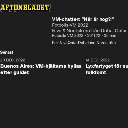
VM-chatten: ”När är nog?!”
Fotbolls-VM 2022
Niva & Nordström från Doha, Qatar
Fotbolls-VM 2022
•
30.11.22
•
35 min
Erik Niva
Qatar
Doha
Linn Nordström
Senast
20 DEC. 2022
3:25
14 DEC. 2022
Buenos Aires: VM-hjältarna hyllas
Lyxfartyget för su
efter guldet
folktomt