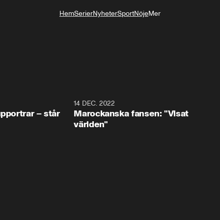
Hem
Serier
Nyheter
Sport
Nöje
Mer
Livsstil
0:59
14 DEC. 2022
1:3
pportrar – står
Marockanska fansen: "Visat
världen"