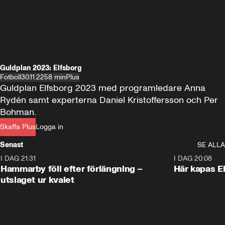
Guldplan 2023: Elfsborg
Fotboll
30.11.22
58 min
Plus
Guldplan Elfsborg 2023 med programledare Anna 
Rydén samt experterna Daniel Kristoffersson och Per 
Bohman.
Skaffa Plus
Logga in
Senast
SE ALLA
I DAG 21:31
1:28
I DAG 20:08
Hammarby föll efter förlängning –
Här kapas El
utslaget ur kvalet