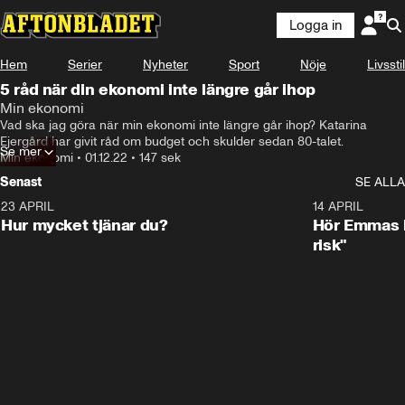
Logga in
Hem
Serier
Nyheter
Sport
Nöje
Livsstil
5 råd när din ekonomi inte längre går ihop
Min ekonomi
Jag har varit med om de tidigare kriserna vi har haft under 
Vad ska jag göra när min ekonomi inte längre går ihop? Katarina 
90-talet.
Ejergård har givit råd om budget och skulder sedan 80-talet.
Se mer
Min ekonomi
•
01.12.22
•
147 sek
Senast
SE ALLA
23 APRIL
1:08
14 APRIL
Hur mycket tjänar du?
Hör Emmas bä
risk"