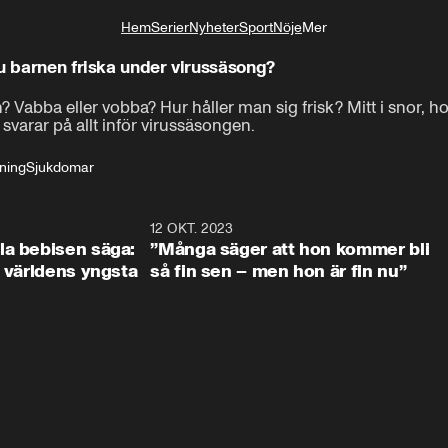
Hem
Serier
Nyheter
Sport
Nöje
Mer
Livsstil
du barnen friska under virussäsong?
n? Vabba eller vobba? Hur håller man sig frisk? Mitt i snor, hos
svarar på allt inför virussäsongen.
ning
Sjukdomar
0:59
12 OKT. 2023
2:2
la bebisen säga:
”Många säger att hon kommer bli
a världens yngsta
så fin sen – men hon är fin nu”