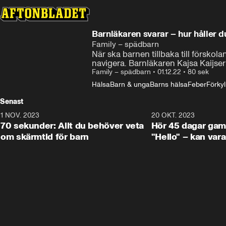
Barnläkaren svarar – hur håller 
Family – spädbarn
När ska barnen tillbaka till förskola
navigera. Barnläkaren Kajsa Kaijser 
Family – spädbarn
•
01.12.22
•
80 sek
Hälsa
Barn & unga
Barns hälsa
Feber
Förkyl
Senast
1 NOV. 2023
1:16
20 OKT. 2023
70 sekunder: Allt du behöver veta
Hör 45 dagar gam
om skärmtid för barn
"Hello" – kan var