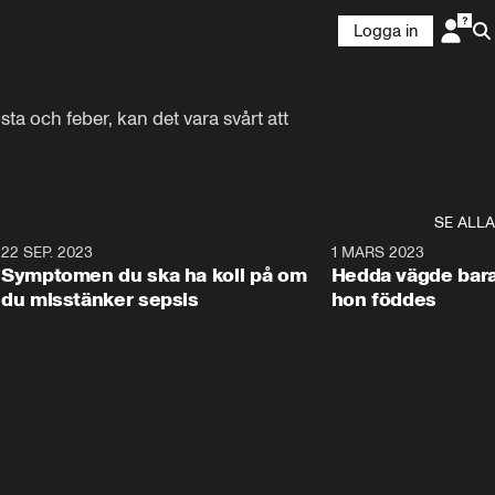
Logga in
ta och feber, kan det vara svårt att 
SE ALLA
0
22 SEP. 2023
1:23
1 MARS 2023
Symptomen du ska ha koll på om
Hedda vägde bara
du misstänker sepsis
hon föddes