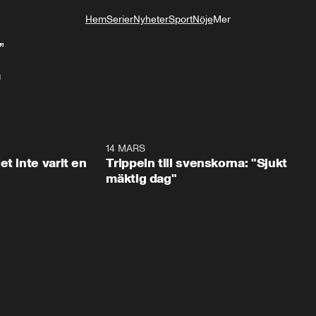
Hem
Serier
Nyheter
Sport
Nöje
Mer
Livsstil
”
n
1:29
14 MARS
1:0
t inte varit en
Trippeln till svenskorna: "Sjukt
mäktig dag"