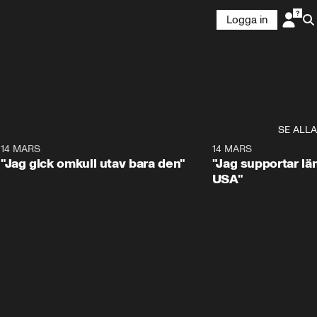
Logga in
SE ALLA
5
14 MARS
1:17
14 MARS
"Jag gick omkull utav bara den"
"Jag supportar lä
USA"