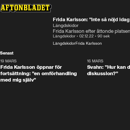
Frida Karlsson: ”Inte så nöjd idag
Längdskidor
Frida Karlsson efter åttonde platse
Längdskidor
•
02.12.22
•
90 sek
Längdskidor
Frida Karlsson
Senast
19 MARS
0:26
16 MARS
Frida Karlsson öppnar för
Svahn: ”Hur kan de
fortsättning: ”en omförhandling
diskussion?”
med mig själv”