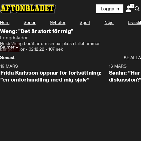
Logga in
Hem
Serier
Nyheter
Sport
Nöje
Livsstil
Weng: "Det är stort för mig"
Längdskidor
Heidi Weng berättar om sin pallplats i Lillehammer.
Se mer
Längdskidor
•
02.12.22
•
107 sek
Senast
SE ALLA
19 MARS
0:26
16 MARS
Frida Karlsson öppnar för fortsättning:
Svahn: ”Hur 
”en omförhandling med mig själv”
diskussion?